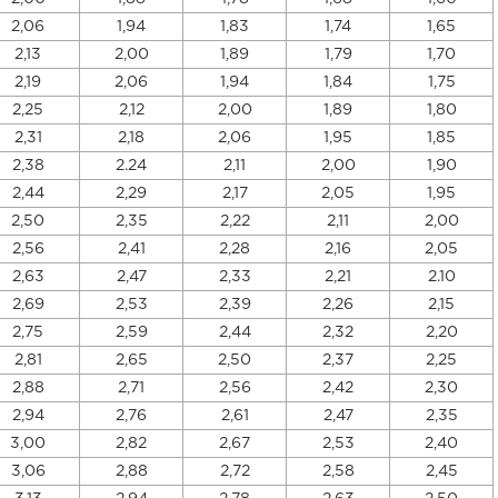
2,06
1,94
1,83
1,74
1,65
2,13
2,00
1,89
1,79
1,70
2,19
2,06
1,94
1,84
1,75
2,25
2,12
2,00
1,89
1,80
2,31
2,18
2,06
1,95
1,85
2,38
2.24
2,11
2,00
1,90
2,44
2,29
2,17
2,05
1,95
2,50
2,35
2,22
2,11
2,00
2,56
2,41
2,28
2,16
2,05
2,63
2,47
2,33
2,21
2.10
2,69
2,53
2,39
2,26
2,15
2,75
2,59
2,44
2,32
2,20
2,81
2,65
2,50
2,37
2,25
2,88
2,71
2,56
2,42
2,30
2,94
2,76
2,61
2,47
2,35
3,00
2,82
2,67
2,53
2,40
3,06
2,88
2,72
2,58
2,45