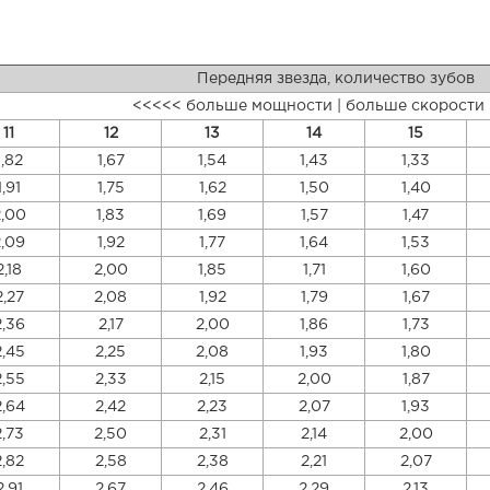
Передняя звезда, количество зубов
<<<<< больше мощности | больше скорости
11
12
13
14
15
1,82
1,67
1,54
1,43
1,33
1,91
1,75
1,62
1,50
1,40
2,00
1,83
1,69
1,57
1,47
2,09
1,92
1,77
1,64
1,53
2,18
2,00
1,85
1,71
1,60
2,27
2,08
1,92
1,79
1,67
2,36
2,17
2,00
1,86
1,73
2,45
2,25
2,08
1,93
1,80
2,55
2,33
2,15
2,00
1,87
2,64
2,42
2,23
2,07
1,93
2,73
2,50
2,31
2,14
2,00
2,82
2,58
2,38
2,21
2,07
2,91
2,67
2,46
2,29
2,13