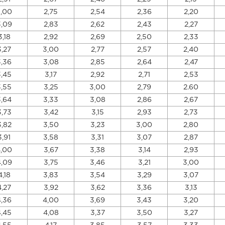
,00
2,75
2,54
2,36
2,20
3,09
2,83
2,62
2,43
2,27
3,18
2,92
2,69
2,50
2,33
3,27
3,00
2,77
2,57
2,40
3,36
3,08
2,85
2,64
2,47
3,45
3,17
2,92
2,71
2,53
3,55
3,25
3,00
2,79
2.60
3,64
3,33
3,08
2,86
2,67
3,73
3,42
3,15
2,93
2,73
3,82
3,50
3,23
3,00
2,80
3,91
3,58
3,31
3,07
2,87
,00
3,67
3,38
3,14
2,93
4,09
3,75
3,46
3,21
3,00
4,18
3,83
3,54
3,29
3,07
4,27
3,92
3,62
3,36
3,13
4,36
4,00
3,69
3,43
3,20
4,45
4,08
3,37
3,50
3,27