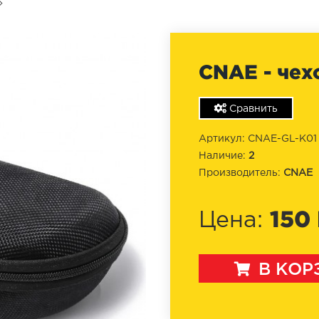
CNAE - чех
Сравнить
Артикул: CNAE-GL-K01
Наличие:
2
Производитель:
CNAE
150
Цена:
В КОР