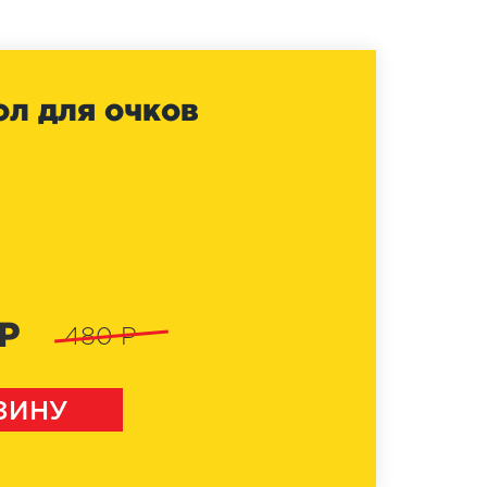
ол для очков
 Р
480 Р
ЗИНУ