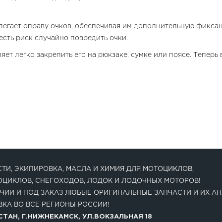
легает оправу очков, обеспечивая им дополнительную фикса
есть риск случайно повредить очки.
т легко закрепить его на рюкзаке, сумке или поясе. Теперь 
ТИ, ЭКИПИРОВКА, МАСЛА И ХИМИЯ ДЛЯ МОТОЦИКЛОВ,
ОЦИКЛОВ, СНЕГОХОДОВ, ЛОДОК И ЛОДОЧНЫХ МОТОРОВ!
ЧИИ И ПОД ЗАКАЗ ЛЮБЫЕ ОРИГИНАЛЬНЫЕ ЗАПЧАСТИ И ИХ АН
КА ВО ВСЕ РЕГИОНЫ РОССИИ!
ТАН, Г.НИЖНЕКАМСК, УЛ.ВОКЗАЛЬНАЯ 18