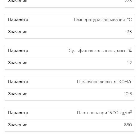
228
Температура застывания, °C
-33
Сульфатная зольность, масс. %
1.2
Щелочное число, мгКОН/г
10.6
3
Плотность при 15 °C kg/m
860