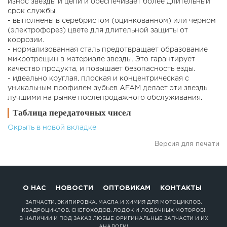
износ звезды и цепи и обеспечивает более длительный
срок службы.
- выполнены в серебристом (оцинкованном) или черном
(электрофорез) цвете для длительной защиты от
коррозии.
- нормализованная сталь предотвращает образование
микротрещин в материале звезды. Это гарантирует
качество продукта, и повышает безопасность езды.
- идеально круглая, плоская и концентрическая с
уникальным профилем зубьев AFAM делает эти звезды
лучшими на рынке послепродажного обслуживания.
Таблица передаточных чисел
Окрыть в новой вкладке
Версия для печати
О НАС
НОВОСТИ
ОПТОВИКАМ
КОНТАКТЫ
ЗАПЧАСТИ, ЭКИПИРОВКА, МАСЛА И ХИМИЯ ДЛЯ МОТОЦИКЛОВ,
КВАДРОЦИКЛОВ, СНЕГОХОДОВ, ЛОДОК И ЛОДОЧНЫХ МОТОРОВ!
В НАЛИЧИИ И ПОД ЗАКАЗ ЛЮБЫЕ ОРИГИНАЛЬНЫЕ ЗАПЧАСТИ И ИХ
АНАЛОГИ!