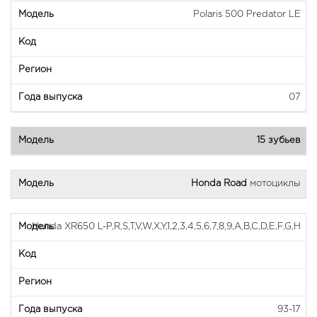
Polaris 500 Predator LE
07
15 зубьев
Honda Road
мотоциклы
Honda XR650 L-P,R,S,T,V,W,X,Y,1,2,3,4,5,6,7,8,9,A,B,C,D,E,F,G,H
93-17