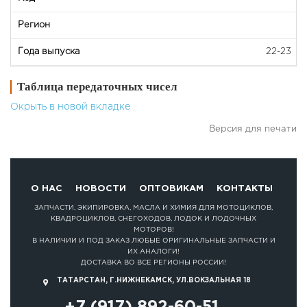
22-23
Таблица передаточных чисел
Окрыть в новой вкладке
Версия для печати
О НАС
НОВОСТИ
ОПТОВИКАМ
КОНТАКТЫ
ЗАПЧАСТИ, ЭКИПИРОВКА, МАСЛА И ХИМИЯ ДЛЯ МОТОЦИКЛОВ,
КВАДРОЦИКЛОВ, СНЕГОХОДОВ, ЛОДОК И ЛОДОЧНЫХ
МОТОРОВ!
В НАЛИЧИИ И ПОД ЗАКАЗ ЛЮБЫЕ ОРИГИНАЛЬНЫЕ ЗАПЧАСТИ И
ИХ АНАЛОГИ!
ДОСТАВКА ВО ВСЕ РЕГИОНЫ РОССИИ!
ТАТАРСТАН, Г.НИЖНЕКАМСК, УЛ.ВОКЗАЛЬНАЯ 18