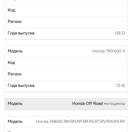
09-12
Honda TRX400 X
13-14
Honda Off Road
мотоциклы
Honda XR600 RM,RN,RP,RR,RS,RT,RV,RW,RX,RY