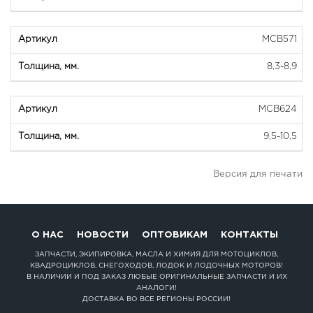
MCВ571
8,3-8,9
MCВ624
9,5-10,5
Версия для печати
О НАС
НОВОСТИ
ОПТОВИКАМ
КОНТАКТЫ
ЗАПЧАСТИ, ЭКИПИРОВКА, МАСЛА И ХИМИЯ ДЛЯ МОТОЦИКЛОВ,
КВАДРОЦИКЛОВ, СНЕГОХОДОВ, ЛОДОК И ЛОДОЧНЫХ МОТОРОВ!
В НАЛИЧИИ И ПОД ЗАКАЗ ЛЮБЫЕ ОРИГИНАЛЬНЫЕ ЗАПЧАСТИ И ИХ
АНАЛОГИ!
ДОСТАВКА ВО ВСЕ РЕГИОНЫ РОССИИ!