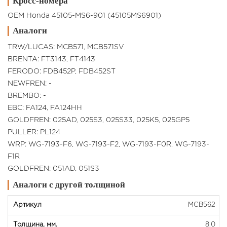
Кросс-номера
OEM Honda 45105-MS6-901 (45105MS6901)
Аналоги
TRW/LUCAS: MCB571, MCB571SV
BRENTA: FT3143, FT4143
FERODO: FDB452P, FDB452ST
NEWFREN: -
BREMBO: -
EBC: FA124, FA124HH
GOLDFREN: 025AD, 025S3, 025S33, 025K5, 025GP5
PULLER: PL124
WRP: WG-7193-F6, WG-7193-F2, WG-7193-F0R, WG-7193-
F1R
GOLDFREN: 051AD, 051S3
Аналоги с другой толщиной
MCВ562
8,0