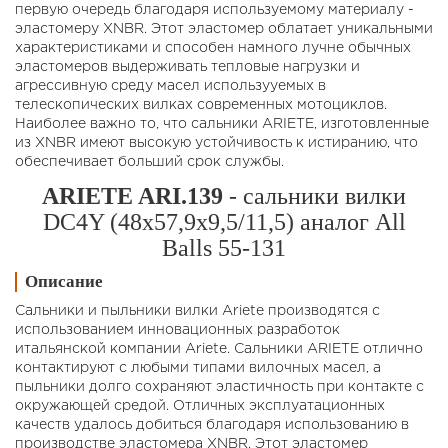
первую очередь благодаря используемому материалу -
эластомеру XNBR. Этот эластомер облатает уникальными
характеристиками и способен намного лучне обычных
эластомеров выдерживать тепловые нагрузки и
агрессивную среду масел использууемых в
телескопических вилках современных мотоциклов.
Наиболее важно то, что сальники ARIETE, изготовленные
из XNBR имеют высокую устойчивость к истиранию, что
обеспечивает больший срок службы.
ARIETE ARI.139
- сальники вилки
DC4Y (48x57,9x9,5/11,5) аналог All
Balls 55-131
Описание
Сальники и пыльники вилки Ariete производятся с
использованием инновационных разработок
итальянской компании Ariete. Сальники ARIETE отлично
контактируют с любыми типами вилочных масел, а
пыльники долго сохраняют эластичность при контакте с
окружающей средой. Отличных эксплуатационных
качеств удалось добиться благодаря использованию в
производстве эластомера XNBR. Этот эластомер