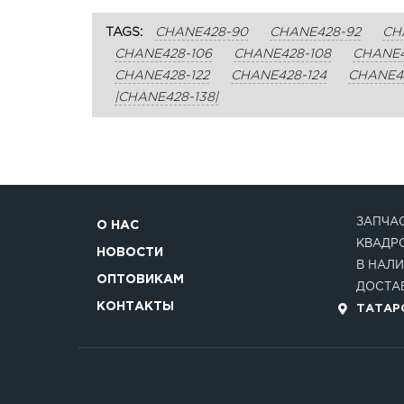
TAGS:
CHANE428-90
CHANE428-92
CH
CHANE428-106
CHANE428-108
CHANE4
CHANE428-122
CHANE428-124
CHANE42
|CHANE428-138|
ЗАПЧАС
О НАС
КВАДР
НОВОСТИ
В НАЛИ
ОПТОВИКАМ
ДОСТАВ
КОНТАКТЫ
ТАТАРС