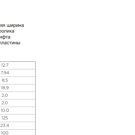
12,7
7,94
8,5
18,9
2,0
2,0
10,0
125
23,4
100