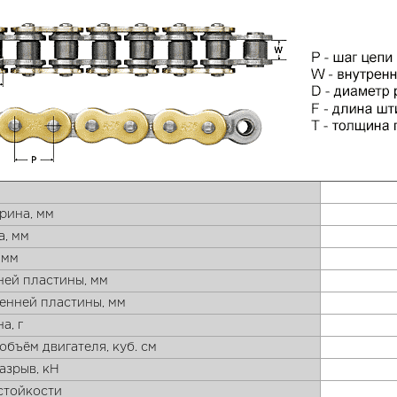
рина, мм
а, мм
 мм
ей пластины, мм
енней пластины, мм
а, г
бъём двигателя, куб. см
азрыв, кН
стойкости