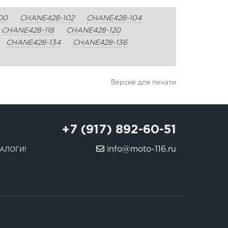
00
CHANE428-102
CHANE428-104
CHANE428-118
CHANE428-120
CHANE428-134
CHANE428-136
Версия для печати
+7 (917) 892-60-51
info@moto-116.ru
АЛОГИ!