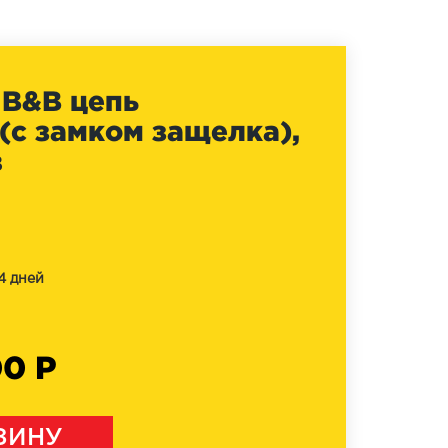
 B&B цепь
(с замком защелка),
в
4 дней
00 Р
ЗИНУ