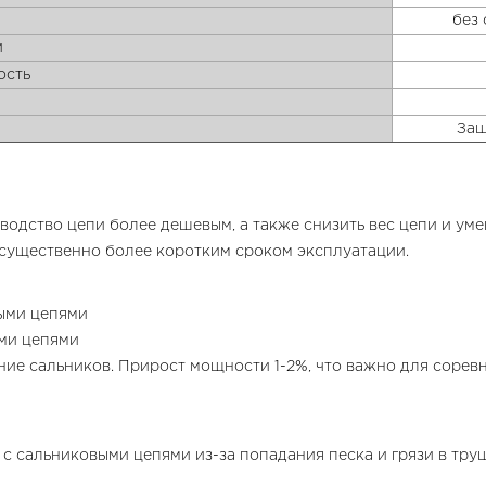
без 
и
ость
Защ
водство цепи более дешевым, а также снизить вес цепи и ум
существенно более коротким сроком эксплуатации.
выми цепями
ыми цепями
ние сальников. Прирост мощности 1-2%, что важно для сорев
 с сальниковыми цепями из-за попадания песка и грязи в тру