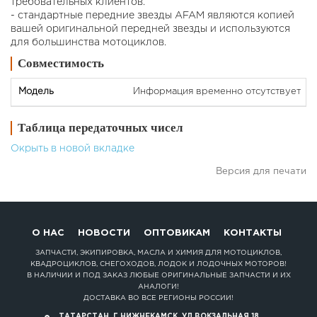
требовательных клиентов.
- стандартные передние звезды AFAM являются копией
вашей оригинальной передней звезды и используются
для большинства мотоциклов.
Совместимость
Информация временно отсутствует
Таблица передаточных чисел
Окрыть в новой вкладке
Версия для печати
О НАС
НОВОСТИ
ОПТОВИКАМ
КОНТАКТЫ
ЗАПЧАСТИ, ЭКИПИРОВКА, МАСЛА И ХИМИЯ ДЛЯ МОТОЦИКЛОВ,
КВАДРОЦИКЛОВ, СНЕГОХОДОВ, ЛОДОК И ЛОДОЧНЫХ МОТОРОВ!
В НАЛИЧИИ И ПОД ЗАКАЗ ЛЮБЫЕ ОРИГИНАЛЬНЫЕ ЗАПЧАСТИ И ИХ
АНАЛОГИ!
ДОСТАВКА ВО ВСЕ РЕГИОНЫ РОССИИ!
ТАТАРСТАН, Г.НИЖНЕКАМСК, УЛ.ВОКЗАЛЬНАЯ 18