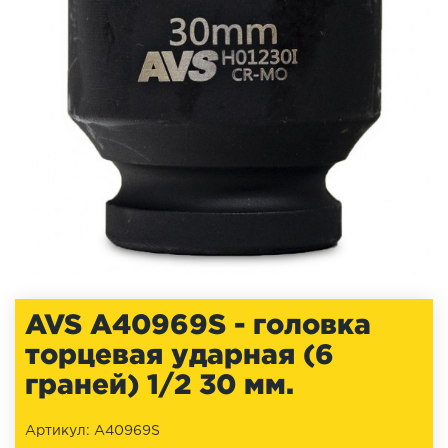
AVS A40969S - головка
торцевая ударная (6
граней) 1/2 30 мм.
Артикул: A40969S