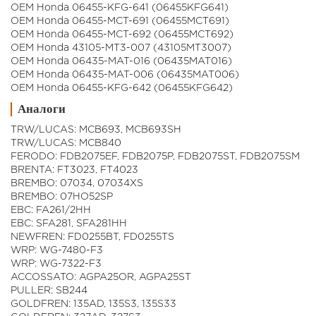
OEM Honda 06455-KFG-641 (06455KFG641)
OEM Honda 06455-MCT-691 (06455MCT691)
OEM Honda 06455-MCT-692 (06455MCT692)
OEM Honda 43105-MT3-007 (43105MT3007)
OEM Honda 06435-MAT-016 (06435MAT016)
OEM Honda 06435-MAT-006 (06435MAT006)
OEM Honda 06455-KFG-642 (06455KFG642)
Аналоги
TRW/LUCAS: MCB693, MCB693SH
TRW/LUCAS: MCB840
FERODO: FDB2075EF, FDB2075P, FDB2075ST, FDB2075SM
BRENTA: FT3023, FT4023
BREMBO: 07034, 07034XS
BREMBO: 07HO52SP
EBC: FA261/2HH
EBC: SFA281, SFA281HH
NEWFREN: FD0255BT, FD0255TS
WRP: WG-7480-F3
WRP: WG-7322-F3
ACCOSSATO: AGPA25OR, AGPA25ST
PULLER: SB244
GOLDFREN: 135AD, 135S3, 135S33