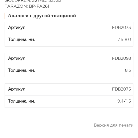
GOLDFREN: 327AD, 327S3
TARAZON: BP-FA261
Аналоги с другой толщиной
FDВ2073
7,5-8,0
FDВ2098
8,3
FDВ2075
9,4-11,5
Версия для печати