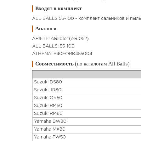
Входят в комплект
ALL BALLS 56-100 - комплект сальников и пыл
Аналоги
ARIETE: ARI.052 (ARI052)
ALL BALLS: 55-100
ATHENA: P40FORK455004
Совместимость
(по каталогам All Balls)
Suzuki DS80
Suzuki JR80
Suzuki OR50
Suzuki RM50
Suzuki RM60
Yamaha BW80
Yamaha MX80
Yamaha PW50