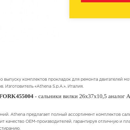
о выпуску комплектов прокладок для ремонта двигателей мот
 Изготовитель «Athena S.p.A.», Италия.
FORK455004
- сальники вилки 26x37x10,5 аналог Al
ений. Athena предлагает полный ассортимент комплектов сал
т качество OEM-производителей, гарантируя отличную и пла
стиранию.