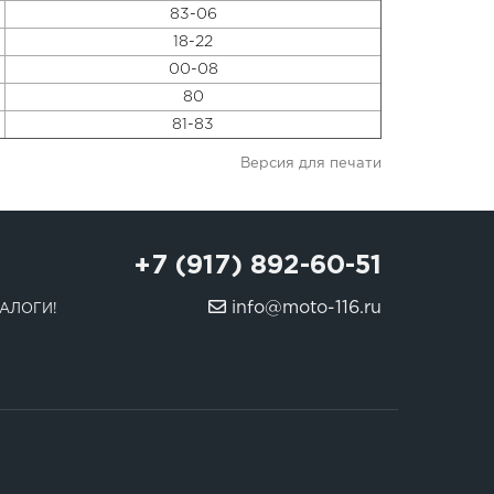
83-06
18-22
00-08
80
81-83
Версия для печати
+7 (917) 892-60-51
info@moto-116.ru
АЛОГИ!