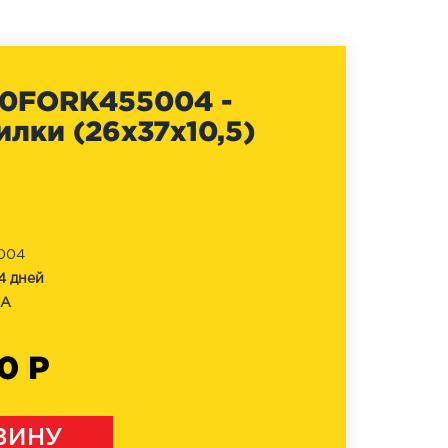
0FORK455004 -
илки (26x37x10,5)
004
4 дней
NA
0 Р
ЗИНУ