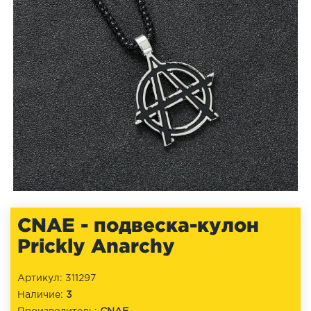
CNAE - подвеска-кулон
Prickly Anarchy
Артикул: 311297
Наличие:
3