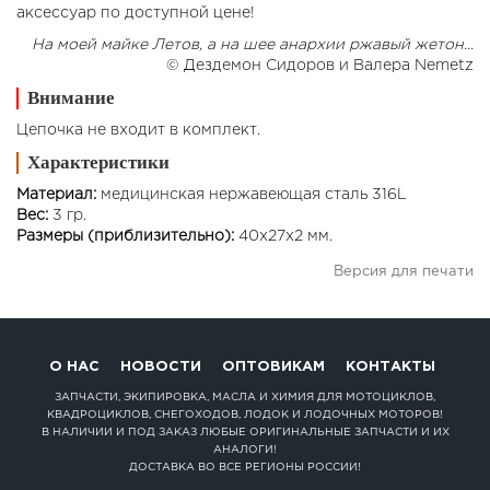
аксессуар по доступной цене!
На моей майке Летов, а на шее анархии ржавый жетон...
© Дездемон Сидоров и Валера Nemetz
Внимание
Цепочка не входит в комплект.
Характеристики
Материал:
медицинская нержавеющая сталь 316L
Вес:
3 гр.
Размеры (приблизительно):
40x27x2 мм.
Версия для печати
О НАС
НОВОСТИ
ОПТОВИКАМ
КОНТАКТЫ
ЗАПЧАСТИ, ЭКИПИРОВКА, МАСЛА И ХИМИЯ ДЛЯ МОТОЦИКЛОВ,
КВАДРОЦИКЛОВ, СНЕГОХОДОВ, ЛОДОК И ЛОДОЧНЫХ МОТОРОВ!
В НАЛИЧИИ И ПОД ЗАКАЗ ЛЮБЫЕ ОРИГИНАЛЬНЫЕ ЗАПЧАСТИ И ИХ
АНАЛОГИ!
ДОСТАВКА ВО ВСЕ РЕГИОНЫ РОССИИ!