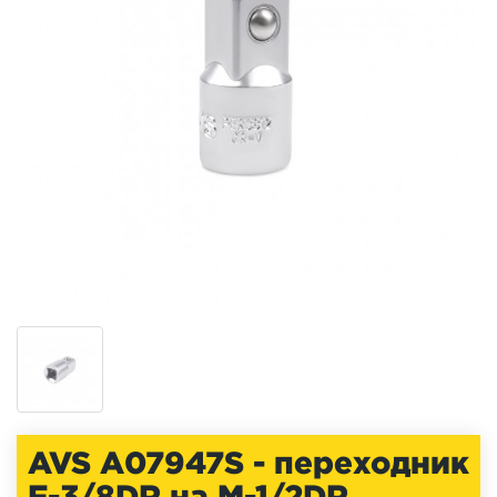
AVS A07947S - переходник
F-3/8DR на M-1/2DR