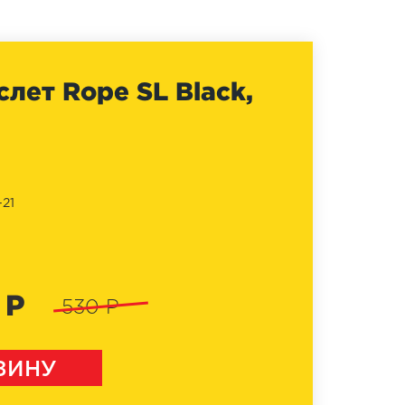
слет Rope SL Black,
21
 Р
530 Р
ЗИНУ