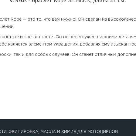
CNAE
- браслет Rope SL Black, длина 21 см.
слет Rope — это то, что вам нужно! Он сделан из высококаче
шении.
простоте и элегантности. Он не перегружен лишними деталям
ебе является элементом украшения, добавляя ему изысканнос
оски, так и для особых случаев. Он станет отличным дополн
ТИ, ЭКИПИРОВКА, МАСЛА И ХИМИЯ ДЛЯ МОТОЦИКЛОВ,