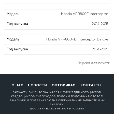
Honda VFR800F Interceptor
2014-2015
Honda VFR800FD Interceptor Deluxe
2014-2015
Версия для печати
О НАС
НОВОСТИ
ОПТОВИКАМ
КОНТАКТЫ
ЗАПЧАСТИ, ЭКИПИРОВКА, МАСЛА И ХИМИЯ ДЛЯ МОТОЦИКЛОВ,
КВАДРОЦИКЛОВ, СНЕГОХОДОВ, ЛОДОК И ЛОДОЧНЫХ МОТОРОВ!
В НАЛИЧИИ И ПОД ЗАКАЗ ЛЮБЫЕ ОРИГИНАЛЬНЫЕ ЗАПЧАСТИ И ИХ
АНАЛОГИ!
ДОСТАВКА ВО ВСЕ РЕГИОНЫ РОССИИ!