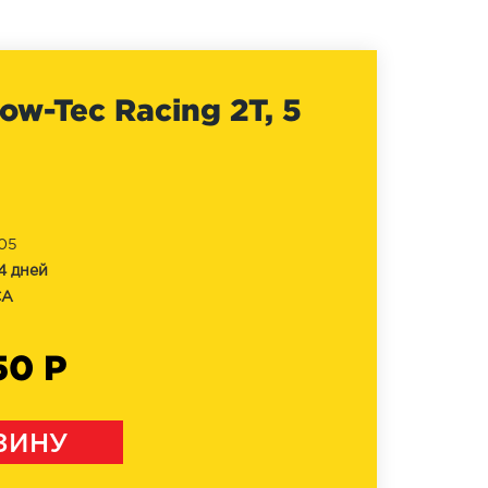
w-Tec Racing 2T, 5
05
4 дней
CA
50 Р
ЗИНУ