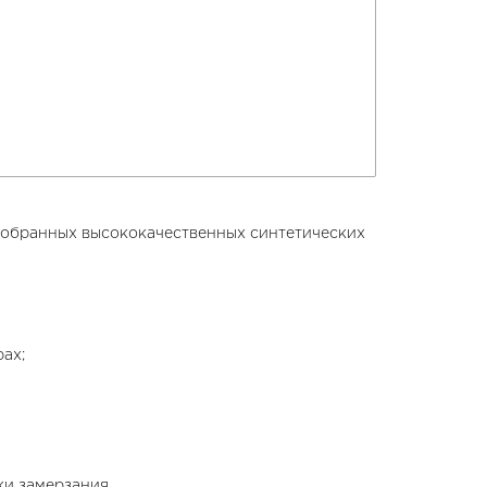
отобранных высококачественных синтетических
ах;
ки замерзания.