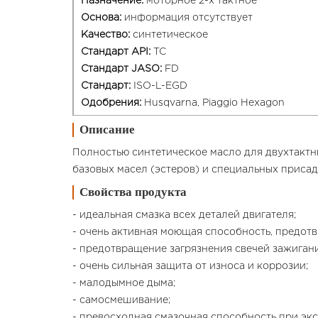
Назначение:
моторное 2-х тактное
Основа:
информация отсутствует
Качество:
синтетическое
Стандарт API:
TC
Стандарт JASO:
FD
Стандарт:
ISO-L-EGD
Одобрения:
Husqvarna, Piaggio Hexagon
Описание
Полностью синтетическое масло для двухтактн
базовых масел (эстеров) и специальных присад
Свойства продукта
- идеальная смазка всех деталей двигателя;
- очень активная моющая способность, предот
- предотвращение загрязнения свечей зажиган
- очень сильная защита от износа и коррозии;
- малодымное дыма;
- самосмешивание;
- превосходная смазочная способность при экс