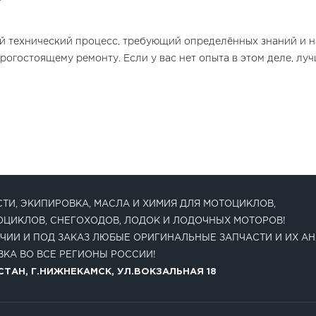
й технический процесс, требующий определённых знаний и 
рогостоящему ремонту. Если у вас нет опыта в этом деле, лу
ТИ, ЭКИПИРОВКА, МАСЛА И ХИМИЯ ДЛЯ МОТОЦИКЛОВ,
ОЦИКЛОВ, СНЕГОХОДОВ, ЛОДОК И ЛОДОЧНЫХ МОТОРОВ!
ЧИИ И ПОД ЗАКАЗ ЛЮБЫЕ ОРИГИНАЛЬНЫЕ ЗАПЧАСТИ И ИХ АН
КА ВО ВСЕ РЕГИОНЫ РОССИИ!
ТАН, Г.НИЖНЕКАМСК, УЛ.ВОКЗАЛЬНАЯ 18