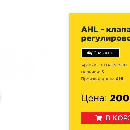
AHL - клап
регулировоч
Сравнить
Артикул: CNAE748190
Наличие:
3
Производитель:
AHL
200
Цена:
В КОР