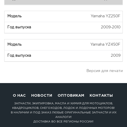
Yamaha YZ250F
2009-2010
Yamaha YZ450F
2009
Версия для печати
О НАС
НОВОСТИ
ОПТОВИКАМ
КОНТАКТЫ
ЗАПЧАСТИ, ЭКИПИРОВКА, МАСЛА И ХИМИЯ ДЛЯ МОТОЦИКЛОВ,
КВАДРОЦИКЛОВ, СНЕГОХОДОВ, ЛОДОК И ЛОДОЧНЫХ МОТОРОВ!
В НАЛИЧИИ И ПОД ЗАКАЗ ЛЮБЫЕ ОРИГИНАЛЬНЫЕ ЗАПЧАСТИ И ИХ
АНАЛОГИ!
ДОСТАВКА ВО ВСЕ РЕГИОНЫ РОССИИ!