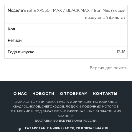
Yamaha XP530 TMAX / BLACK MAX / Iron Max (левый
воздушный фильтр)
12-16
Версия для печати
О НАС
НОВОСТИ
ОПТОВИКАМ
КОНТАКТЫ
ЗАПЧАСТИ, ЭКИПИРОВКА, МАСЛА И ХИМИЯ ДЛЯ МОТОЦИКЛОВ,
КВАДРОЦИКЛОВ, СНЕГОХОДОВ, ЛОДОК И ЛОДОЧНЫХ МОТОРОВ!
В НАЛИЧИИ И ПОД ЗАКАЗ ЛЮБЫЕ ОРИГИНАЛЬНЫЕ ЗАПЧАСТИ И ИХ
АНАЛОГИ!
ДОСТАВКА ВО ВСЕ РЕГИОНЫ РОССИИ!
ТАТАРСТАН, Г.НИЖНЕКАМСК, УЛ.ВОКЗАЛЬНАЯ 18