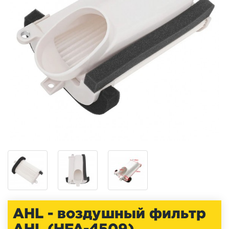
AHL - воздушный фильтр
AHL (HFA-4509)