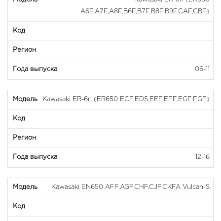
A6F,A7F,A8F,B6F,B7F,B8F,B9F,CAF,CBF)
06-11
Kawasaki ER-6n (ER650 ECF,EDS,EEF,EFF,EGF,FGF)
12-16
Kawasaki EN650 AFF,AGF,CHF,CJF,CKFA Vulcan-S