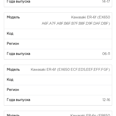
14-17
Kawasaki ER-6f (EX650
A6F,A7F,A8F,B6F,B7F,B8F,D9F,DAF,DBF)
06-11
Kawasaki ER-6f (EX650 ECF,EDS,EEF,EFF,FGF)
12-16
Kawasaki ER-6n (ER650