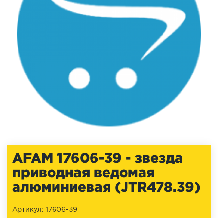
AFAM 17606-39 - звезда
приводная ведомая
алюминиевая (JTR478.39)
Артикул: 17606-39