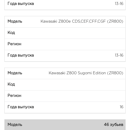
13-16
Kawasaki Z800e CDS,CEF,CFF,CGF (ZR800)
13-16
Kawasaki Z800 Sugomi Edition (ZR800)
16
46 зубьев