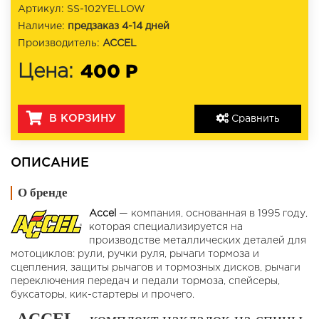
Артикул: SS-102YELLOW
Наличие:
предзаказ 4-14 дней
Производитель:
ACCEL
400 Р
Цена:
В КОРЗИНУ
Сравнить
ОПИСАНИЕ
О бренде
Accel
— компания, основанная в 1995 году,
которая специализируется на
производстве металлических деталей для
мотоциклов: рули, ручки руля, рычаги тормоза и
сцепления, защиты рычагов и тормозных дисков, рычаги
переключения передач и педали тормоза, спейсеры,
буксаторы, кик-стартеры и прочего.