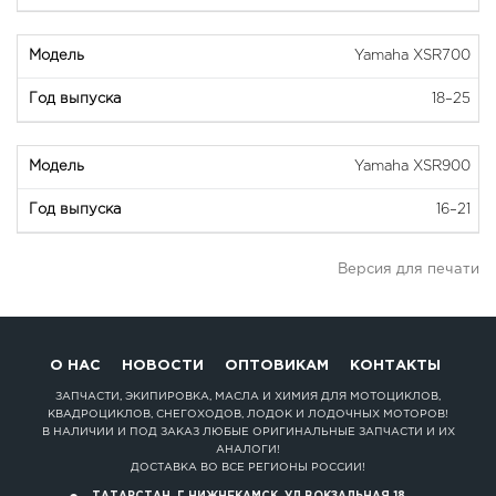
Yamaha XSR700
18–25
Yamaha XSR900
16–21
Версия для печати
О НАС
НОВОСТИ
ОПТОВИКАМ
КОНТАКТЫ
ЗАПЧАСТИ, ЭКИПИРОВКА, МАСЛА И ХИМИЯ ДЛЯ МОТОЦИКЛОВ,
КВАДРОЦИКЛОВ, СНЕГОХОДОВ, ЛОДОК И ЛОДОЧНЫХ МОТОРОВ!
В НАЛИЧИИ И ПОД ЗАКАЗ ЛЮБЫЕ ОРИГИНАЛЬНЫЕ ЗАПЧАСТИ И ИХ
АНАЛОГИ!
ДОСТАВКА ВО ВСЕ РЕГИОНЫ РОССИИ!