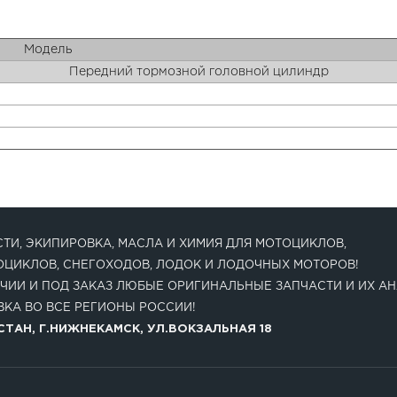
Модель
Передний тормозной головной цилиндр
ТИ, ЭКИПИРОВКА, МАСЛА И ХИМИЯ ДЛЯ МОТОЦИКЛОВ,
ОЦИКЛОВ, СНЕГОХОДОВ, ЛОДОК И ЛОДОЧНЫХ МОТОРОВ!
ЧИИ И ПОД ЗАКАЗ ЛЮБЫЕ ОРИГИНАЛЬНЫЕ ЗАПЧАСТИ И ИХ АН
КА ВО ВСЕ РЕГИОНЫ РОССИИ!
ТАН, Г.НИЖНЕКАМСК, УЛ.ВОКЗАЛЬНАЯ 18