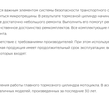
я важным элементом системы безопасности транспортного ср
иться микротрещины. В результате тормозной цилиндр начина
лне достаточно небольшого ремонта. Выполнить его помогут 
инственное достоинство ремкомплектов. Все комплектующие
нта.
тветствие с требованиями производителей. При этом использу
мая продукция имеет продолжительный срок эксплуатации, в
оторых входят:
ения работы главного тормозного цилиндра мотоцикла. В а
личных моделей, произведенных за последние 30 лет.