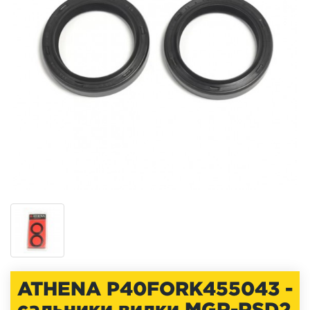
ATHENA P40FORK455043 -
cальники вилки MGR-RSD2