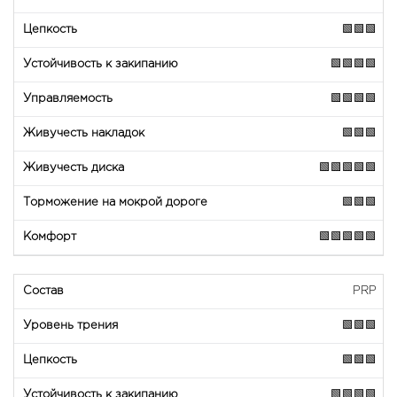
🟩🟩🟩
🟩🟩🟩🟩
🟩🟩🟩🟩
🟩🟩🟩
🟩🟩🟩🟩🟩
🟩🟩🟩
🟩🟩🟩🟩🟩
PRP
🟩🟩🟩
🟩🟩🟩
🟩🟩🟩🟩