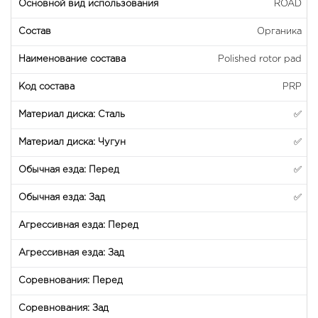
ROAD
Органика
Polished rotor pad
PRP
✅
✅
✅
✅