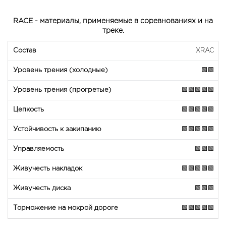
RACE - материалы, применяемые в соревнованиях и на
треке.
XRAC
🟩🟩
🟩🟩🟩🟩🟩
🟩🟩🟩🟩🟩
🟩🟩🟩🟩🟩
🟩🟩🟩
🟩🟩🟩🟩🟩
🟩🟩🟩
🟩🟩🟩🟩🟩