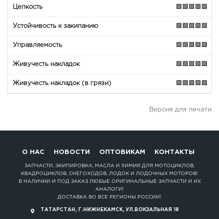
🟩🟩🟩🟩🟩
🟩🟩🟩🟩🟩
🟩🟩🟩🟩🟩
🟩🟩🟩🟩🟩
🟩🟩🟩🟩🟩
Версия для печати
О НАС
НОВОСТИ
ОПТОВИКАМ
КОНТАКТЫ
ЗАПЧАСТИ, ЭКИПИРОВКА, МАСЛА И ХИМИЯ ДЛЯ МОТОЦИКЛОВ,
КВАДРОЦИКЛОВ, СНЕГОХОДОВ, ЛОДОК И ЛОДОЧНЫХ МОТОРОВ!
В НАЛИЧИИ И ПОД ЗАКАЗ ЛЮБЫЕ ОРИГИНАЛЬНЫЕ ЗАПЧАСТИ И ИХ
АНАЛОГИ!
ДОСТАВКА ВО ВСЕ РЕГИОНЫ РОССИИ!
ТАТАРСТАН, Г.НИЖНЕКАМСК, УЛ.ВОКЗАЛЬНАЯ 18