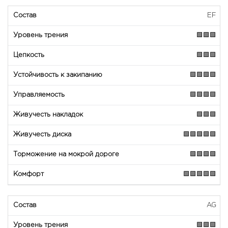
EF
🟩🟩🟩
🟩🟩🟩
🟩🟩🟩🟩
🟩🟩🟩🟩
🟩🟩🟩
🟩🟩🟩🟩🟩
🟩🟩🟩🟩
🟩🟩🟩🟩🟩
AG
🟩🟩🟩