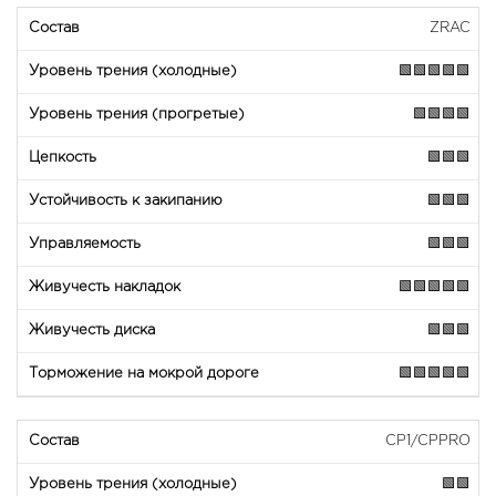
ZRAC
🟩🟩🟩🟩🟩
🟩🟩🟩🟩
🟩🟩🟩
🟩🟩🟩
🟩🟩🟩
🟩🟩🟩🟩🟩
🟩🟩🟩
🟩🟩🟩🟩🟩
CP1/CPPRO
🟩🟩