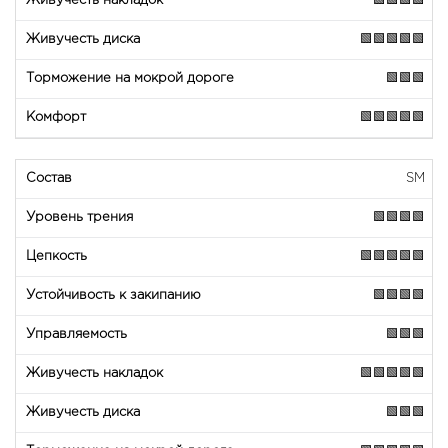
🟩🟩🟩🟩
🟩🟩🟩🟩🟩
🟩🟩🟩
🟩🟩🟩🟩🟩
SM
🟩🟩🟩🟩
🟩🟩🟩🟩🟩
🟩🟩🟩🟩
🟩🟩🟩
🟩🟩🟩🟩🟩
🟩🟩🟩