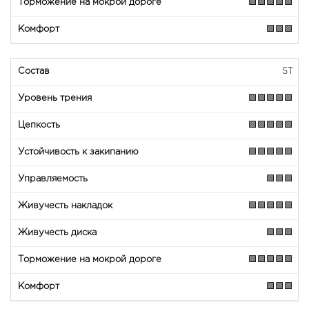
🟩🟩🟩🟩🟩
🟩🟩🟩
ST
🟩🟩🟩🟩🟩
🟩🟩🟩🟩🟩
🟩🟩🟩🟩🟩
🟩🟩🟩
🟩🟩🟩🟩🟩
🟩🟩🟩
🟩🟩🟩🟩🟩
🟩🟩🟩