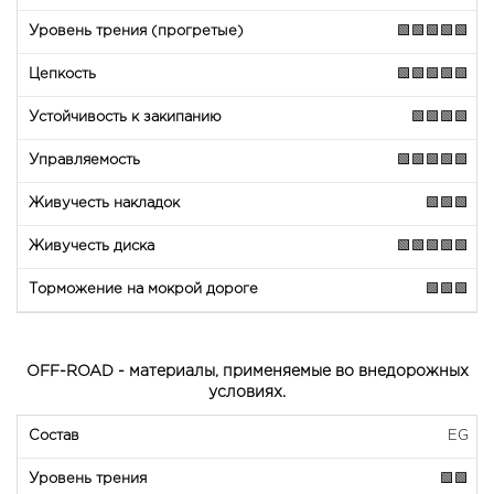
🟩🟩🟩🟩🟩
🟩🟩🟩🟩🟩
🟩🟩🟩🟩
🟩🟩🟩🟩🟩
🟩🟩🟩
🟩🟩🟩🟩🟩
🟩🟩🟩
OFF-ROAD - материалы, применяемые во внедорожных
условиях.
EG
🟩🟩