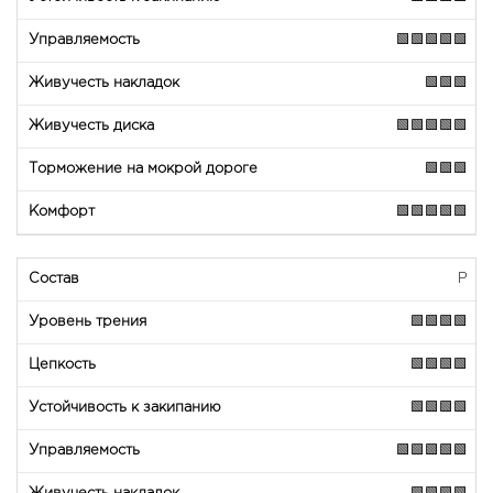
🟩🟩🟩🟩🟩
🟩🟩🟩
🟩🟩🟩🟩🟩
🟩🟩🟩
🟩🟩🟩🟩🟩
P
🟩🟩🟩🟩
🟩🟩🟩🟩
🟩🟩🟩🟩
🟩🟩🟩🟩🟩