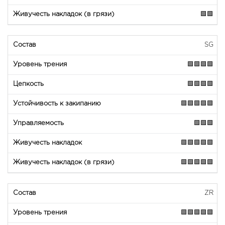
🟩🟩
SG
🟩🟩🟩🟩
🟩🟩🟩🟩
🟩🟩🟩🟩🟩
🟩🟩🟩
🟩🟩🟩🟩🟩
🟩🟩🟩🟩🟩
ZR
🟩🟩🟩🟩🟩