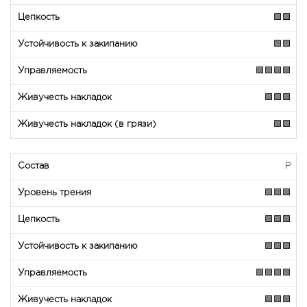
🟩🟩
🟩🟩
🟩🟩🟩🟩
🟩🟩🟩
🟩🟩
P
🟩🟩🟩
🟩🟩🟩
🟩🟩🟩
🟩🟩🟩🟩
🟩🟩🟩