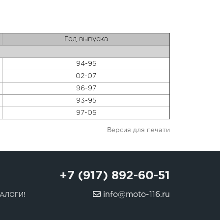
Год выпуска
94-95
02-07
96-97
93-95
97-05
Версия для печати
+7 (917) 892-60-51
info@moto-116.ru
АЛОГИ!