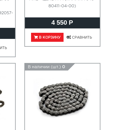
80411-04-00)
92057-
4 550 Р
В КОРЗИНУ
СРАВНИТЬ
ИТЬ
В наличии (шт.)
0