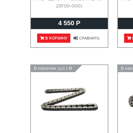
23F00-000)
4 550 Р
В КОРЗИНУ
СРАВНИТЬ
В наличии (шт.)
0
В нал