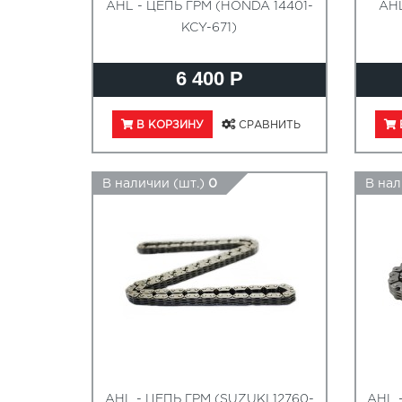
AHL - ЦЕПЬ ГРМ (HONDA 14401-
AH
KCY-671)
6 400 Р
В КОРЗИНУ
СРАВНИТЬ
В наличии (шт.)
0
В нал
AHL - ЦЕПЬ ГРМ (SUZUKI 12760-
AHL 