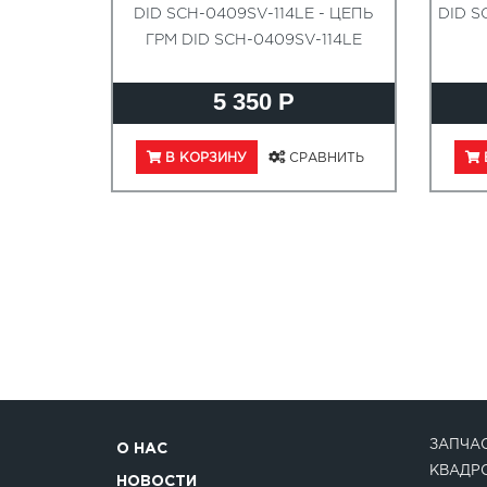
DID SCH-0409SV-114LE - ЦЕПЬ
DID S
ГРМ DID SCH-0409SV-114LE
5 350 Р
В КОРЗИНУ
СРАВНИТЬ
ЗАПЧАС
О НАС
КВАДР
НОВОСТИ