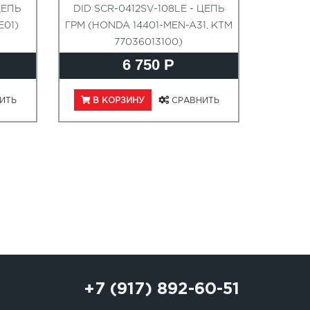
ЦЕПЬ
DID SCR-0412SV-108LE - ЦЕПЬ
E01)
ГРМ (HONDA 14401-MEN-A31, KTM
77036013100)
6 750 Р
ИТЬ
В КОРЗИНУ
СРАВНИТЬ
+7 (917) 892-60-51