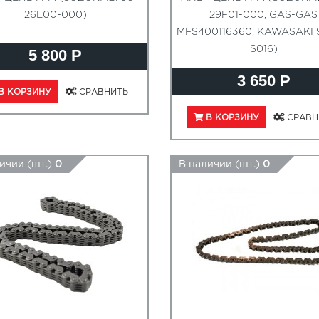
26E00-000)
29F01-000, GAS-GAS
MFS400116360, KAWASAKI 
S016)
5 800 Р
3 650 Р
В КОРЗИНУ
СРАВНИТЬ
В КОРЗИНУ
СРАВН
ичии (шт.)
0
В наличии (шт.)
0