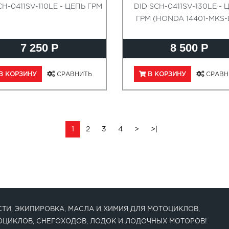
CH-0411SV-110LE - ЦЕПЬ ГРМ
DID SCH-0411SV-130LE - 
ГРМ (HONDA 14401-MKS-
7 250 Р
8 500 Р
В КОРЗИНУ
СРАВНИТЬ
В КОРЗИНУ
СРАВН
1
2
3
4
>
>|
ТИ, ЭКИПИРОВКА, МАСЛА И ХИМИЯ ДЛЯ МОТОЦИКЛОВ,
ОЦИКЛОВ, СНЕГОХОДОВ, ЛОДОК И ЛОДОЧНЫХ МОТОРОВ!