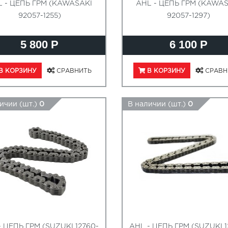
L - ЦЕПЬ ГРМ (KAWASAKI
AHL - ЦЕПЬ ГРМ (KAWAS
92057-1255)
92057-1297)
5 800 Р
6 100 Р
В КОРЗИНУ
СРАВНИТЬ
В КОРЗИНУ
СРАВН
ичии (шт.)
0
В наличии (шт.)
0
- ЦЕПЬ ГРМ (SUZUKI 12760-
AHL - ЦЕПЬ ГРМ (SUZUKI 1