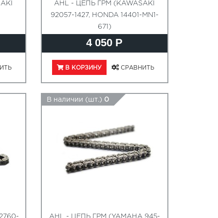
AKI
AHL - ЦЕПЬ ГРМ (KAWASAKI
92057-1427, HONDA 14401-MN1-
671)
4 050 Р
ИТЬ
В КОРЗИНУ
СРАВНИТЬ
В наличии (шт.)
0
2760-
AHL - ЦЕПЬ ГРМ (YAMAHA 945-