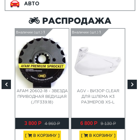
АВТО
РАСПРОДАЖА
Вналичии (шт.)
1
Вналичии (шт.)
1
Вналич
AFAM 20602-18 - ЗВЕЗДА
AGV - ВИЗОР CLEAR
AIR
ПРИВОДНАЯ ВЕДУЩАЯ
ДЛЯ ШЛЕМА K3
ПР
(JTF339.18)
РАЗМЕРОВ XS-L
3 800 Р
6 800 Р
4 960 Р
9 130 Р
[
В КОРЗИНУ ]
[
В КОРЗИНУ ]
[