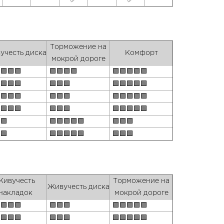
✅
✅
Торможение на
учесть диска
Комфорт
мокрой дороге
🟩🟩🟩
🟩🟩🟩🟩
🟩🟩🟩🟩🟩
🟩🟩🟩
🟩🟩🟩
🟩🟩🟩🟩🟩
🟩🟩🟩
🟩🟩🟩
🟩🟩🟩🟩🟩
🟩🟩🟩
🟩🟩🟩
🟩🟩🟩🟩🟩
🟩
🟩🟩🟩🟩🟩
🟩🟩🟩
🟩
🟩🟩🟩🟩🟩
🟩🟩🟩
Живучесть
Торможение на
Живучесть диска
накладок
мокрой дороге
🟩🟩🟩
🟩🟩🟩
🟩🟩🟩🟩🟩
🟩🟩🟩
🟩🟩🟩
🟩🟩🟩🟩🟩