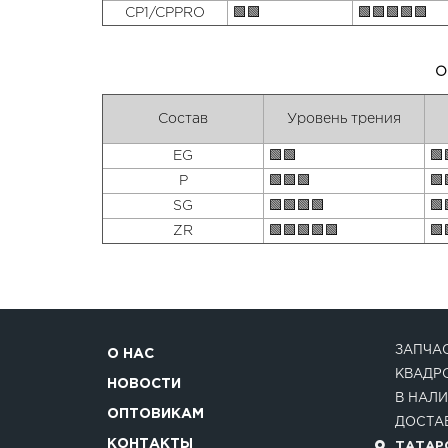
CP1/CPPRO
🟩🟩
🟩🟩🟩🟩🟩
O
Состав
Уровень трения
EG
🟩🟩
🟩
P
🟩🟩🟩
🟩
SG
🟩🟩🟩🟩
🟩
ZR
🟩🟩🟩🟩🟩
🟩
ЗАПЧАС
О НАС
КВАДР
НОВОСТИ
В НАЛИ
ОПТОВИКАМ
ДОСТАВ
КОНТАКТЫ
ТАТАРС