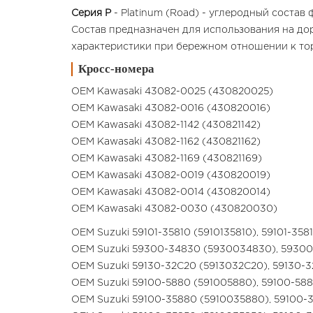
Серия P
- Platinum (Road) - углеродный состав
Состав предназначен для использования на до
характеристики при бережном отношении к то
Кросс-номера
OEM Kawasaki 43082-0025 (430820025)
OEM Kawasaki 43082-0016 (430820016)
OEM Kawasaki 43082-1142 (430821142)
OEM Kawasaki 43082-1162 (430821162)
OEM Kawasaki 43082-1169 (430821169)
OEM Kawasaki 43082-0019 (430820019)
OEM Kawasaki 43082-0014 (430820014)
OEM Kawasaki 43082-0030 (430820030)
OEM Suzuki 59101-35810 (5910135810), 59101-35
OEM Suzuki 59300-34830 (5930034830), 5930
OEM Suzuki 59130-32C20 (5913032C20), 59130
OEM Suzuki 59100-5880 (591005880), 59100-5
OEM Suzuki 59100-35880 (5910035880), 59100