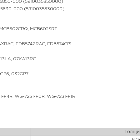
-35850-000 (5910035850000)
-35830-000 (5910035830000)
 MCB602CRQ, MCB602SRT
4XRAC, FDB574ZRAC, FDB574CP1
13LA, 07KA13RC
2GP6, 032GP7
1-F4R, WG-7231-F0R, WG-7231-F1R
Толщин
8,0