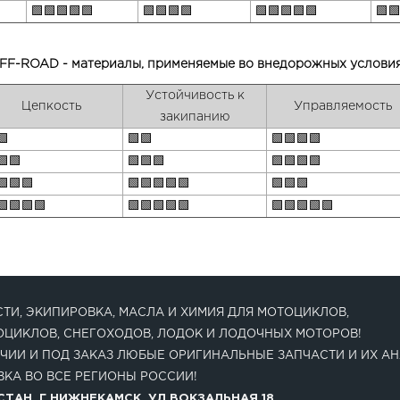
🟩🟩🟩🟩🟩
🟩🟩🟩🟩
🟩🟩🟩🟩🟩
🟩
FF-ROAD - материалы, применяемые во внедорожных условия
Устойчивость к
Цепкость
Управляемость
закипанию
🟩
🟩🟩
🟩🟩🟩🟩
🟩🟩
🟩🟩🟩
🟩🟩🟩🟩
🟩🟩🟩
🟩🟩🟩🟩🟩
🟩🟩🟩
🟩🟩🟩🟩
🟩🟩🟩🟩🟩
🟩🟩🟩🟩🟩
ТИ, ЭКИПИРОВКА, МАСЛА И ХИМИЯ ДЛЯ МОТОЦИКЛОВ,
ОЦИКЛОВ, СНЕГОХОДОВ, ЛОДОК И ЛОДОЧНЫХ МОТОРОВ!
ЧИИ И ПОД ЗАКАЗ ЛЮБЫЕ ОРИГИНАЛЬНЫЕ ЗАПЧАСТИ И ИХ АН
КА ВО ВСЕ РЕГИОНЫ РОССИИ!
ТАН, Г.НИЖНЕКАМСК, УЛ.ВОКЗАЛЬНАЯ 18