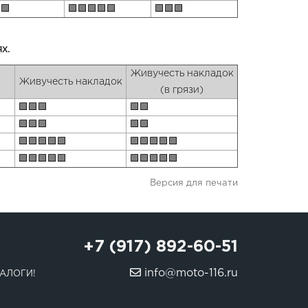
🟩
🟩🟩🟩🟩🟩
🟩🟩🟩
х.
Живучесть накладок
Живучесть накладок
(в грязи)
🟩🟩🟩
🟩🟩
🟩🟩🟩
🟩🟩
🟩🟩🟩🟩🟩
🟩🟩🟩🟩🟩
🟩🟩🟩🟩🟩
🟩🟩🟩🟩🟩
Версия для печати
+7 (917) 892-60-51
info@moto-116.ru
АЛОГИ!