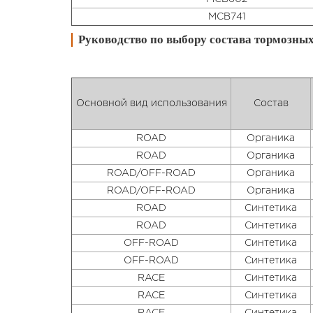
MCВ741
Руководство по выбору состава тормозны
Основной вид использования
Состав
ROAD
Органика
ROAD
Органика
ROAD/OFF-ROAD
Органика
ROAD/OFF-ROAD
Органика
ROAD
Синтетика
ROAD
Синтетика
OFF-ROAD
Синтетика
OFF-ROAD
Синтетика
RACE
Синтетика
RACE
Синтетика