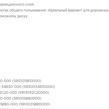
 фрикционного слоя.
рогах общего пользования. Идеальный вариант для дорожны
рмозному диску.
810-000 (5910135810000)
0-34830-000 (5930034830000)
-32C20-000 (5913032C20000)
880-000 (591005880000)
-35880-000 (5910035880000)