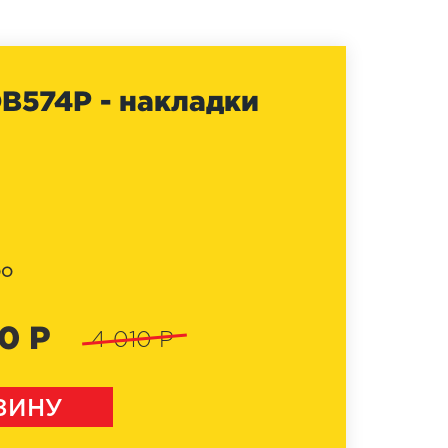
B574P - накладки
DO
0 Р
4 010 Р
ЗИНУ