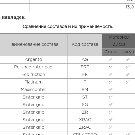
13,0
х накладок
Сравнение составов и их применяемость.
Материал
Наименование состава
Код состава
диска
Сталь
Чугун
Argento
AG
✅
✅
Polished rotor pad
PRP
✅
✅
Eco friction
EF
✅
✅
Platinum
P
✅
✅
Maxiscooter
SM
✅
Sinter grip
ST
✅
Sinter grip
SG
✅
Sinter grip
ZR
✅
Sinter grip
XRAC
✅
Sinter grip
ZRAC
✅