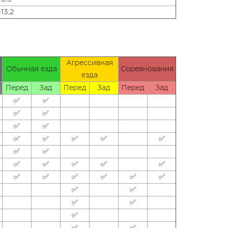
-13,2
Агрессивная
Обычная езда
Соревнования
езда
Перед
Зад
Перед
Зад
Перед
Зад
✅
✅
✅
✅
✅
✅
✅
✅
✅
✅
✅
✅
✅
✅
✅
✅
✅
✅
✅
✅
✅
✅
✅
✅
✅
✅
✅
✅
✅