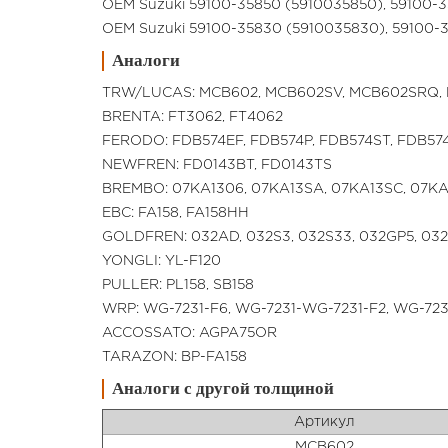
OEM Suzuki 59100-35850 (5910035850), 59100
OEM Suzuki 59100-35830 (5910035830), 59100
Аналоги
TRW/LUCAS: MCB602, MCB602SV, MCB602SRQ,
BRENTA: FT3062, FT4062
FERODO: FDB574EF, FDB574P, FDB574ST, FDB57
NEWFREN: FD0143BT, FD0143TS
BREMBO: 07KA1306, 07KA13SA, 07KA13SC, 07KA
EBC: FA158, FA158HH
GOLDFREN: 032AD, 032S3, 032S33, 032GP5, 03
YONGLI: YL-F120
PULLER: PL158, SB158
WRP: WG-7231-F6, WG-7231-WG-7231-F2, WG-723
ACCOSSATO: AGPA75OR
TARAZON: BP-FA158
Аналоги с другой толщиной
Артикул
MCВ602