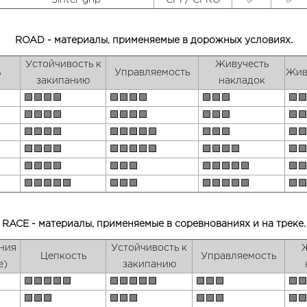
Sinter grip
CP1 / CPRO
✅
✅
ROAD - материалы, применяемые в дорожных условиях.
Устойчивость к
Живучесть
ь
Управляемость
Жив
закипанию
накладок
🟩🟩🟩🟩
🟩🟩🟩🟩
🟩🟩🟩
🟩
🟩🟩🟩🟩
🟩🟩🟩🟩
🟩🟩🟩
🟩
🟩🟩🟩🟩
🟩🟩🟩🟩🟩
🟩🟩🟩
🟩
🟩🟩🟩🟩
🟩🟩🟩🟩🟩
🟩🟩🟩🟩
🟩
🟩🟩🟩🟩
🟩🟩🟩
🟩🟩🟩🟩🟩
🟩
🟩🟩🟩🟩🟩
🟩🟩🟩
🟩🟩🟩🟩🟩
🟩
RACE - материалы, применяемые в соревнованиях и на треке.
ния
Устойчивость к
Цепкость
Управляемость
е)
закипанию
🟩🟩🟩🟩🟩
🟩🟩🟩🟩🟩
🟩🟩🟩
🟩
🟩🟩🟩
🟩🟩🟩
🟩🟩🟩
🟩