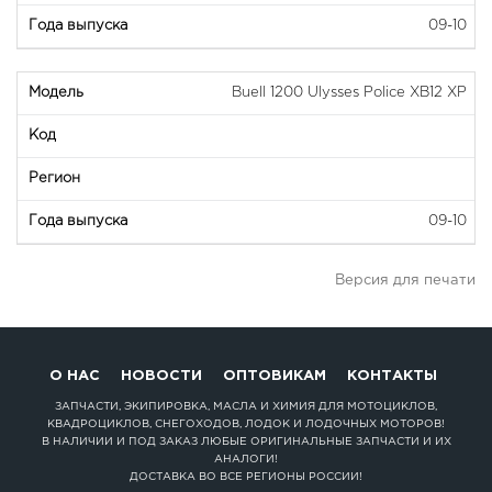
09-10
Buell 1200 Ulysses Police XB12 XP
09-10
Версия для печати
О НАС
НОВОСТИ
ОПТОВИКАМ
КОНТАКТЫ
ЗАПЧАСТИ, ЭКИПИРОВКА, МАСЛА И ХИМИЯ ДЛЯ МОТОЦИКЛОВ,
КВАДРОЦИКЛОВ, СНЕГОХОДОВ, ЛОДОК И ЛОДОЧНЫХ МОТОРОВ!
В НАЛИЧИИ И ПОД ЗАКАЗ ЛЮБЫЕ ОРИГИНАЛЬНЫЕ ЗАПЧАСТИ И ИХ
АНАЛОГИ!
ДОСТАВКА ВО ВСЕ РЕГИОНЫ РОССИИ!