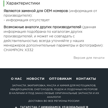
Характеристики
Являются заменой для OEM номеров
(информация от
производителя):
- информация отсутствует
Возможные аналоги других производителей
(данная
информация подобрана по каталогам других
производителей, и может не совпадать с
действительностью, всегда уточняйте у наших
менеджеров дополнительные параметры и фотографии):
CHAMPION: X332
Версия для печати
О НАС
НОВОСТИ
ОПТОВИКАМ
КОНТАКТЫ
ЗАПЧАСТИ, ЭКИПИРОВКА, МАСЛА И ХИМИЯ ДЛЯ МОТОЦИКЛОВ,
КВАДРОЦИКЛОВ, СНЕГОХОДОВ, ЛОДОК И ЛОДОЧНЫХ МОТОРОВ!
В НАЛИЧИИ И ПОД ЗАКАЗ ЛЮБЫЕ ОРИГИНАЛЬНЫЕ ЗАПЧАСТИ И ИХ
АНАЛОГИ!
ДОСТАВКА ВО ВСЕ РЕГИОНЫ РОССИИ!
ТАТАРСТАН, Г.НИЖНЕКАМСК, УЛ.ВОКЗАЛЬНАЯ 18