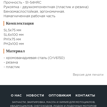
Прочность - 51-54HRC
Рукоятка - двухкомпонентная (пластик и резина)
Бензомаслостойкая, эргономичная.
Намагниченная рабочая часть
Комплектация
SL5x75 мм
SL6x100 мм
PH1x75 мм
PH2x100 мм
Материал
- хромованадиевая сталь (CrV6150)
- резина
- пластик
Версия для печати
О НАС
НОВОСТИ
ОПТОВИКАМ
КОНТАКТЫ
ЗАПЧАСТИ, ЭКИПИРОВКА, МАСЛА И ХИМИЯ ДЛЯ МОТОЦИКЛОВ,
КВАДРОЦИКЛОВ, СНЕГОХОДОВ, ЛОДОК И ЛОДОЧНЫХ МОТОРОВ!