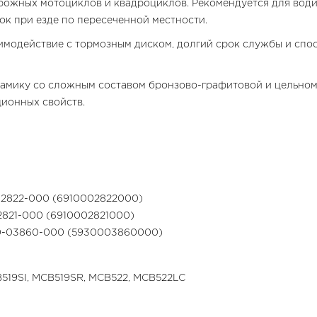
рожных мотоциклов и квадроциклов. Рекомендуется для води
ок при езде по пересеченной местности.
аимодействие с тормозным диском, долгий срок службы и сп
амику со сложным составом бронзово-графитовой и цельно
ионных свойств.
-02822-000 (6910002822000)
02821-000 (6910002821000)
00-03860-000 (5930003860000)
519SI, MCB519SR, MCB522, MCB522LC