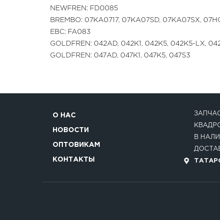
NEWFREN: FD0085
BREMBO: 07KA0717, 07KA07SD, 07KA07SX, 07HO
EBC: FA083
GOLDFREN: 042AD, 042K1, 042K5, 042K5-LX, 042
GOLDFREN: 047AD, 047K1, 047K5, 047S3
ЗАПЧАС
О НАС
КВАДР
НОВОСТИ
В НАЛИ
ОПТОВИКАМ
ДОСТАВ
КОНТАКТЫ
ТАТАРС