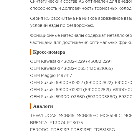
Синтетический состав K5 оптимален для внедо
способность и долговечность тормозных колод
Серия K5 рассчитана на низкое абразивное вз
условий езды по бездорожью.
Фрикционные материалы содержат металлокер
частицами для достижения оптимальных фрикц
Кросс-номера
OEM Kawasaki 43082-1229 (430821229)
OEM Kawasaki 43082-1065 (430821065)
OEM Piaggio I497417
OEM Suzuki 69100-02822 (6910002822), 69100
OEM Suzuki 69100-02821 (6910002821), 69100-
OEM Suzuki 59300-03860 (5930003860), 593
Аналоги
TRW/LUCAS: MCB519, MCB519EC, MCB519LC, MCB
BRENTA: FT3074, FT3075
FERODO: FDB313P, FDB313EF, FDB313SG