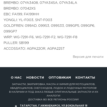
BREMBO: 07YA3408, 07YA34SA, 07YA34LA
BREMBO: 07042XS
EBC: FA199, FA199HH
YONGLI: YL-F003, SNT-F003
GOLDFREN: 099AD, 099S3, 099S33, 099GP5, 099GP6,
099GP7
WRP: WG-7291-F6, WG-7291-F2, WG-7291-F8
PULLER: SB199
ACCOSSATO: AGPA22OR, AGPA22ST
Версия для печати
О НАС
НОВОСТИ
ОПТОВИКАМ
КОНТАКТЫ
ЗАПЧАСТИ, ЭКИПИРОВКА, МАСЛА И ХИМИЯ ДЛЯ МОТОЦИКЛОВ,
КВАДРОЦИКЛОВ, СНЕГОХОДОВ, ЛОДОК И ЛОДОЧНЫХ МОТОРОВ!
В НАЛИЧИИ И ПОД ЗАКАЗ ЛЮБЫЕ ОРИГИНАЛЬНЫЕ ЗАПЧАСТИ И ИХ
АНАЛОГИ!
ДОСТАВКА ВО ВСЕ РЕГИОНЫ РОССИИ!
ТАТАРСТАН, Г.НИЖНЕКАМСК, УЛ.ВОКЗАЛЬНАЯ 18