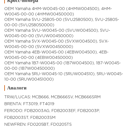
Кросс-номера
OEM Yamaha 4HM-W0045-00 (4HMW004500), 4HM-
W0045-00-00 (4HMW00450000)
OEM Yamaha 5VU-25805-00 (5VU2580500), 5VU-25805-
00-00 (5VU258050000)
OEM Yamaha 5VU-W0045-00 (5VUW004500), 5VU-
W0045-00-00 (5VUW00450000)
OEM Yamaha 5VX-W0045-00 (5VXW004500), 5VX-
W0045-00-00 (5VXW00450000)
OEM Yamaha 4EB-W0045-00 (4EBW004500), 4EB-
W0045-00-00 (4EBW00450000)
OEM Yamaha 1B7-W0045-00 (1B7W004500), 1B7-W0045-
00-00 (1B7W00450000)
OEM Yamaha 5RU-W0045-10 (5RUW004510), 5RU-W0045-
10-00 (5RUW00451000)
Аналоги
TRW/LUCAS: MCB666, MCB666SV, MCB666SRM
BRENTA: FT3019, FT4019
FERODO: FDB2003AG, FDB2003EF, FDB2003P,
FDB2003ST, FDB2003SM
NEWFREN: FD0205BT, FD0205TS