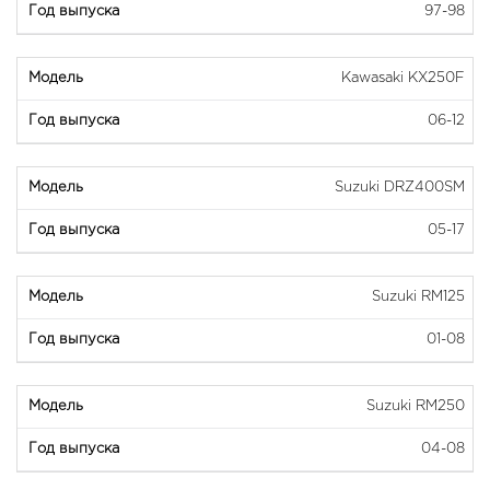
97-98
Kawasaki KX250F
06-12
Suzuki DRZ400SM
05-17
Suzuki RM125
01-08
Suzuki RM250
04-08