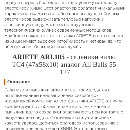
первую очередь благодаря используемому материалу -
эластомеру XNBR. Этот эластомер облатает уникальными
характеристиками и способен намного лучне обычных
эластомеров выдерживать тепловые нагрузки и
агрессивную среду масел использууемых в
телескопических вилках современных мотоциклов.
Наиболее важно то, что сальники ARIETE, изготовленные
из XNBR имеют высокую устойчивость к истиранию, что
обеспечивает больший срок службы.
ARIETE ARI.105
- сальники вилки
TC4 (47x58x10) аналог All Balls 55-
127
Описание
Сальники и пыльники вилки Ariete производятся с
использованием инновационных разработок
итальянской компании Ariete. Сальники ARIETE отлично
контактируют с любыми типами вилочных масел, а
пыльники долго сохраняют эластичность при контакте с
окружающей средой. Отличных эксплуатационных
качеств удалось добиться благодаря использованию в
производстве эластомера XNBR. Этот эластомер