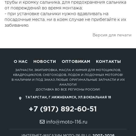
трубы и кромку сальника, для предохранения сальника
от повреждений во время монтажа;
- при установке сальники нужно вдавливать на
посадочные места, ни в коем случае не прибегайте к их
забиванию.
Версия для печати
О НАС
НОВОСТИ
ОПТОВИКАМ
КОНТАКТЫ
ЗАПЧАСТИ, ЭКИПИРОВКА, МАСЛА И ХИМИЯ ДЛЯ МОТОЦИКЛОВ,
КВАДРОЦИКЛОВ, СНЕГОХОДОВ, ЛОДОК И ЛОДОЧНЫХ МОТОРОВ!
В НАЛИЧИИ И ПОД ЗАКАЗ ЛЮБЫЕ ОРИГИНАЛЬНЫЕ ЗАПЧАСТИ И ИХ
АНАЛОГИ!
ДОСТАВКА ВО ВСЕ РЕГИОНЫ РОССИИ!
ТАТАРСТАН, Г.НИЖНЕКАМСК, УЛ.ВОКЗАЛЬНАЯ 18
+7 (917) 892-60-51
info@moto-116.ru
ИНТЕРНЕТ-МАГАЗИН MOTO-116.RU ©
2007-2026