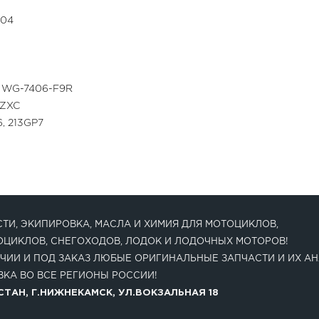
Z04
, WG-7406-F9R
9ZXC
6, 213GP7
ТИ, ЭКИПИРОВКА, МАСЛА И ХИМИЯ ДЛЯ МОТОЦИКЛОВ,
ОЦИКЛОВ, СНЕГОХОДОВ, ЛОДОК И ЛОДОЧНЫХ МОТОРОВ!
ЧИИ И ПОД ЗАКАЗ ЛЮБЫЕ ОРИГИНАЛЬНЫЕ ЗАПЧАСТИ И ИХ АН
КА ВО ВСЕ РЕГИОНЫ РОССИИ!
ТАН, Г.НИЖНЕКАМСК, УЛ.ВОКЗАЛЬНАЯ 18