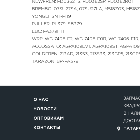
NEWFREN: FD0362TS, FD0362SP, FD0362R01
BREMBO: 07SU27SA, 07SU27LA, M518Z03, M518
YONGLI: SNT-F119
PULLER: PL379, SB379
EBC: FA379HH
WRP: WG-7406-F2, WG-7406-F0R, WG-7406-F1R
ACCOSSATO: AGPA109EV1, AGPA109ST, AGPA10
GOLDFREN: 213AD, 213S3, 213S33, 213GP5, 213GP
TARAZON: BP-FA379
ЗАПЧАС
О НАС
КВАДР
НОВОСТИ
В НАЛИ
ОПТОВИКАМ
ДОСТАВ
КОНТАКТЫ
ТАТАРС