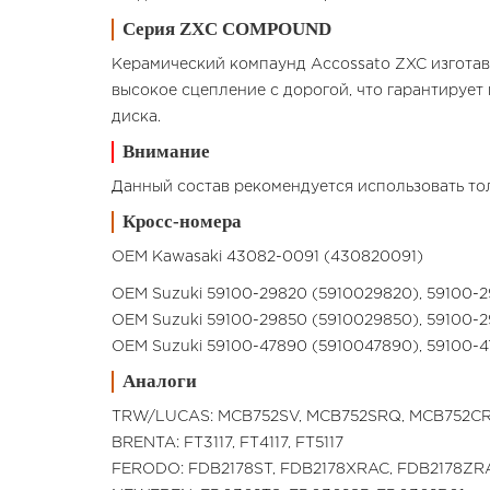
Серия ZXC COMPOUND
Керамический компаунд Accossato ZXC изготав
высокое сцепление с дорогой, что гарантирует
диска.
Внимание
Данный состав рекомендуется использовать тол
Кросс-номера
OEM Kawasaki 43082-0091 (430820091)
OEM Suzuki 59100-29820 (5910029820), 59100
OEM Suzuki 59100-29850 (5910029850), 59100
OEM Suzuki 59100-47890 (5910047890), 59100
Аналоги
TRW/LUCAS: MCB752SV, MCB752SRQ, MCB752CR
BRENTA: FT3117, FT4117, FT5117
FERODO: FDB2178ST, FDB2178XRAC, FDB2178ZR