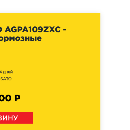
 AGPA109ZXC -
тормозные
4 дней
SATO
200 Р
ЗИНУ