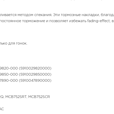
ливается методом спекания. Эти тормозные накладки, благод
 постоянное торможение и позволяет избежать fading-effect
ько для гонок.
-29820-000 (5910029820000)
-29850-000 (5910029850000)
-47890-000 (5910047890000)
Q, MCB752SRT, MCB752SCR
AC