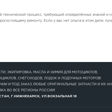
й технический процесс, требующий определённых знаний и 
рогостоящему ремонту. Если у вас нет опыта в этом деле, лу
ТИ, ЭКИПИРОВКА, МАСЛА И ХИМИЯ ДЛЯ МОТОЦИКЛОВ,
ОЦИКЛОВ, СНЕГОХОДОВ, ЛОДОК И ЛОДОЧНЫХ МОТОРОВ!
ЧИИ И ПОД ЗАКАЗ ЛЮБЫЕ ОРИГИНАЛЬНЫЕ ЗАПЧАСТИ И ИХ АН
КА ВО ВСЕ РЕГИОНЫ РОССИИ!
ТАН, Г.НИЖНЕКАМСК, УЛ.ВОКЗАЛЬНАЯ 18