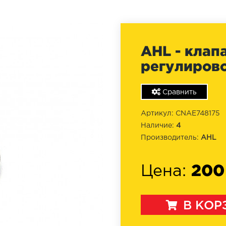
AHL - клап
регулировоч
Сравнить
Артикул: CNAE748175
Наличие:
4
Производитель:
AHL
200
Цена:
В КОР