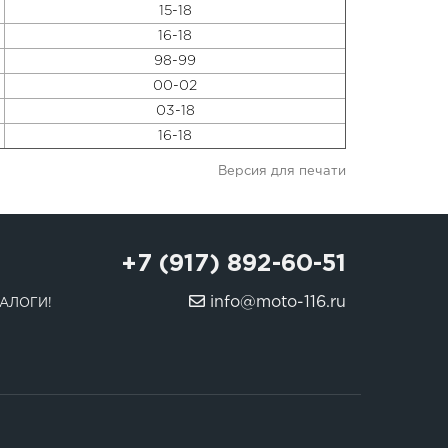
15-18
16-18
98-99
00-02
03-18
16-18
Версия для печати
+7 (917) 892-60-51
info@moto-116.ru
АЛОГИ!