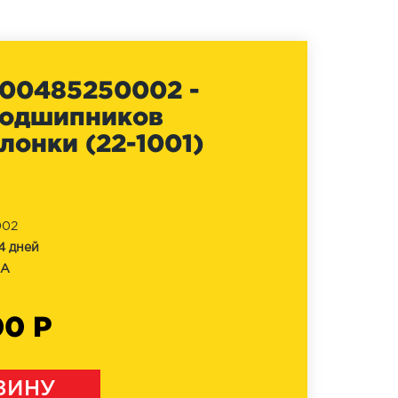
00485250002 -
подшипников
лонки (22-1001)
002
4 дней
NA
00 Р
ЗИНУ