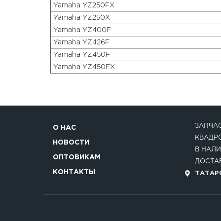
Yamaha YZ250FX
Yamaha YZ250X
Yamaha YZ400F
Yamaha YZ426F
Yamaha YZ450F
Yamaha YZ450FX
ЗАПЧАС
О НАС
КВАДР
НОВОСТИ
В НАЛИ
ОПТОВИКАМ
ДОСТАВ
КОНТАКТЫ
ТАТАРС