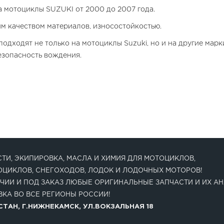
а мотоциклы SUZUKI от 2000 до 2007 года.
м качеством материалов, износостойкостью.
подходят не только на мотоциклы Suzuki, но и на другие мар
езопасность вождения.
ТИ, ЭКИПИРОВКА, МАСЛА И ХИМИЯ ДЛЯ МОТОЦИКЛОВ,
ОЦИКЛОВ, СНЕГОХОДОВ, ЛОДОК И ЛОДОЧНЫХ МОТОРОВ!
ЧИИ И ПОД ЗАКАЗ ЛЮБЫЕ ОРИГИНАЛЬНЫЕ ЗАПЧАСТИ И ИХ АН
КА ВО ВСЕ РЕГИОНЫ РОССИИ!
ТАН, Г.НИЖНЕКАМСК, УЛ.ВОКЗАЛЬНАЯ 18