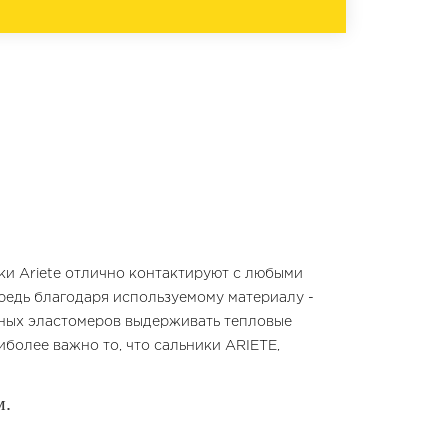
ки Ariete отлично контактируют с любыми
редь благодаря используемому материалу -
чных эластомеров выдерживать тепловые
более важно то, что сальники ARIETE,
м.