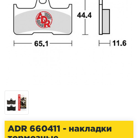
ADR 660411 - накладки
тормозные