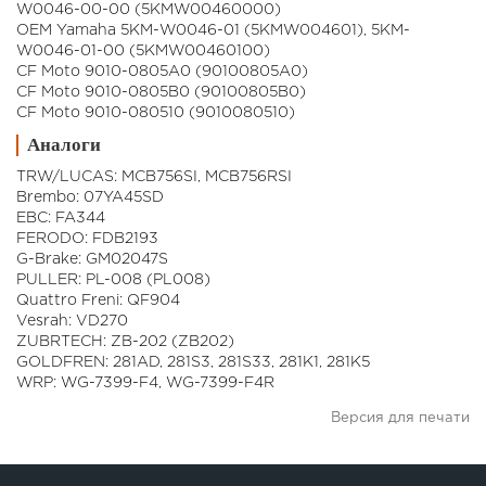
W0046-00-00 (5KMW00460000)
OEM Yamaha 5KM-W0046-01 (5KMW004601), 5KM-
W0046-01-00 (5KMW00460100)
CF Moto 9010-0805A0 (90100805A0)
CF Moto 9010-0805B0 (90100805B0)
CF Moto 9010-080510 (9010080510)
Аналоги
TRW/LUCAS: MCB756SI, MCB756RSI
Brembo: 07YA45SD
EBC: FA344
FERODO: FDB2193
G-Brake: GM02047S
PULLER: PL-008 (PL008)
Quattro Freni: QF904
Vesrah: VD270
ZUBRTECH: ZB-202 (ZB202)
GOLDFREN: 281AD, 281S3, 281S33, 281K1, 281K5
WRP: WG-7399-F4, WG-7399-F4R
Версия для печати