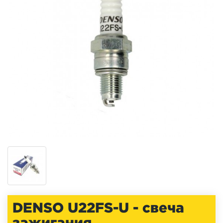
DENSO U22FS-U - свеча
зажигания