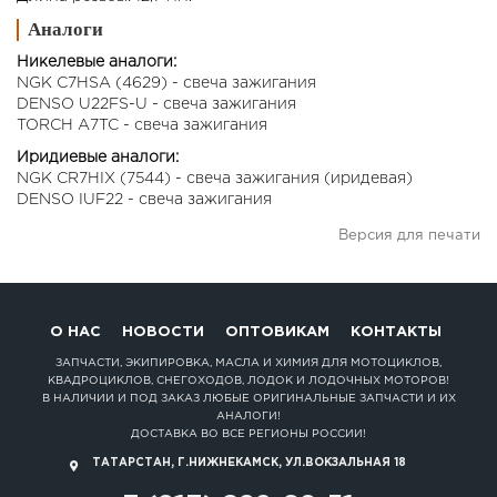
Аналоги
Никелевые аналоги:
NGK C7HSA (4629) - свеча зажигания
DENSO U22FS-U - свеча зажигания
TORCH A7TC - свеча зажигания
Иридиевые аналоги:
NGK CR7HIX (7544) - свеча зажигания (иридевая)
DENSO IUF22 - свеча зажигания
Версия для печати
О НАС
НОВОСТИ
ОПТОВИКАМ
КОНТАКТЫ
ЗАПЧАСТИ, ЭКИПИРОВКА, МАСЛА И ХИМИЯ ДЛЯ МОТОЦИКЛОВ,
КВАДРОЦИКЛОВ, СНЕГОХОДОВ, ЛОДОК И ЛОДОЧНЫХ МОТОРОВ!
В НАЛИЧИИ И ПОД ЗАКАЗ ЛЮБЫЕ ОРИГИНАЛЬНЫЕ ЗАПЧАСТИ И ИХ
АНАЛОГИ!
ДОСТАВКА ВО ВСЕ РЕГИОНЫ РОССИИ!
ТАТАРСТАН, Г.НИЖНЕКАМСК, УЛ.ВОКЗАЛЬНАЯ 18