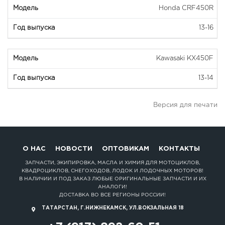
Honda CRF450R
13-16
Kawasaki KX450F
13-14
Версия для печати
О НАС
НОВОСТИ
ОПТОВИКАМ
КОНТАКТЫ
ЗАПЧАСТИ, ЭКИПИРОВКА, МАСЛА И ХИМИЯ ДЛЯ МОТОЦИКЛОВ,
КВАДРОЦИКЛОВ, СНЕГОХОДОВ, ЛОДОК И ЛОДОЧНЫХ МОТОРОВ!
В НАЛИЧИИ И ПОД ЗАКАЗ ЛЮБЫЕ ОРИГИНАЛЬНЫЕ ЗАПЧАСТИ И ИХ
АНАЛОГИ!
ДОСТАВКА ВО ВСЕ РЕГИОНЫ РОССИИ!
ТАТАРСТАН, Г.НИЖНЕКАМСК, УЛ.ВОКЗАЛЬНАЯ 18