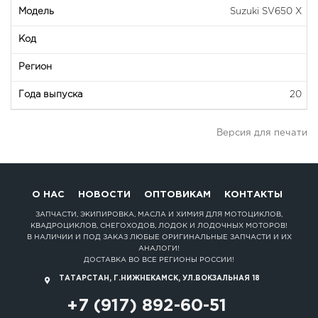
Suzuki SV650 X
20
Версия для печати
О НАС
НОВОСТИ
ОПТОВИКАМ
КОНТАКТЫ
ЗАПЧАСТИ, ЭКИПИРОВКА, МАСЛА И ХИМИЯ ДЛЯ МОТОЦИКЛОВ,
КВАДРОЦИКЛОВ, СНЕГОХОДОВ, ЛОДОК И ЛОДОЧНЫХ МОТОРОВ!
В НАЛИЧИИ И ПОД ЗАКАЗ ЛЮБЫЕ ОРИГИНАЛЬНЫЕ ЗАПЧАСТИ И ИХ
АНАЛОГИ!
ДОСТАВКА ВО ВСЕ РЕГИОНЫ РОССИИ!
ТАТАРСТАН, Г.НИЖНЕКАМСК, УЛ.ВОКЗАЛЬНАЯ 18
+7 (917) 892-60-51