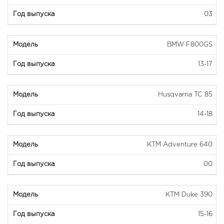
03
BMW F800GS
13-17
Husqvarna TC 85
14-18
KTM Adventure 640
00
KTM Duke 390
15-16