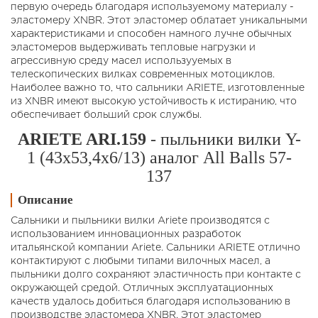
первую очередь благодаря используемому материалу -
эластомеру XNBR. Этот эластомер облатает уникальными
характеристиками и способен намного лучне обычных
эластомеров выдерживать тепловые нагрузки и
агрессивную среду масел использууемых в
телескопических вилках современных мотоциклов.
Наиболее важно то, что сальники ARIETE, изготовленные
из XNBR имеют высокую устойчивость к истиранию, что
обеспечивает больший срок службы.
ARIETE ARI.159
- пыльники вилки Y-
1 (43x53,4x6/13) аналог All Balls 57-
137
Описание
Сальники и пыльники вилки Ariete производятся с
использованием инновационных разработок
итальянской компании Ariete. Сальники ARIETE отлично
контактируют с любыми типами вилочных масел, а
пыльники долго сохраняют эластичность при контакте с
окружающей средой. Отличных эксплуатационных
качеств удалось добиться благодаря использованию в
производстве эластомера XNBR. Этот эластомер