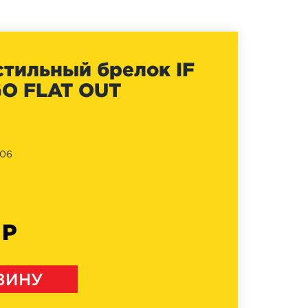
стильный брелок IF
GO FLAT OUT
006
 Р
ЗИНУ