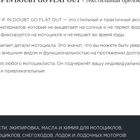
 IF IN DOUBT GO FLAT OUT
- текстильный брелок
 IF IN DOUBT GO FLAT OUT — это стильный и практичный акс
материалов, которые не выцветают на солнце и не теряют фо
фиксируется на мотоцикле и не мешает во время езды.
арапает детали мотоцикла. Это значит, что вы можете быть ув
им внешним видом и функциональностью на протяжении долго
ля любого мотоциклиста. Он подчеркнёт вашу индивидуальнос
 и привлекательным.
ТИ, ЭКИПИРОВКА, МАСЛА И ХИМИЯ ДЛЯ МОТОЦИКЛОВ,
ОЦИКЛОВ, СНЕГОХОДОВ, ЛОДОК И ЛОДОЧНЫХ МОТОРОВ!