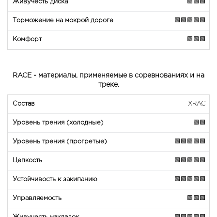
🟩🟩🟩
🟩🟩🟩🟩🟩
🟩🟩🟩
RACE - материалы, применяемые в соревнованиях и на
треке.
XRAC
🟩🟩
🟩🟩🟩🟩🟩
🟩🟩🟩🟩🟩
🟩🟩🟩🟩🟩
🟩🟩🟩