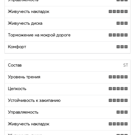
🟩🟩🟩
🟩🟩🟩🟩🟩
🟩🟩🟩
🟩🟩🟩🟩🟩
🟩🟩🟩
ST
🟩🟩🟩🟩🟩
🟩🟩🟩🟩🟩
🟩🟩🟩🟩🟩
🟩🟩🟩
🟩🟩🟩🟩🟩