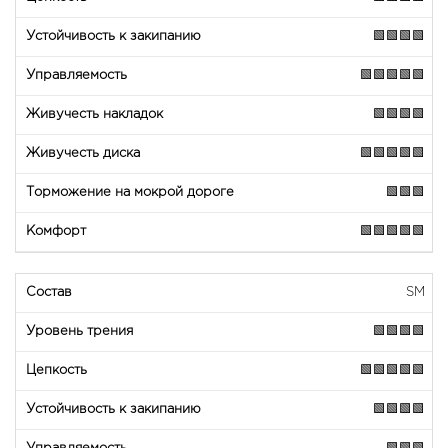
🟩🟩🟩🟩
🟩🟩🟩🟩🟩
🟩🟩🟩🟩
🟩🟩🟩🟩🟩
🟩🟩🟩
🟩🟩🟩🟩🟩
SM
🟩🟩🟩🟩
🟩🟩🟩🟩🟩
🟩🟩🟩🟩