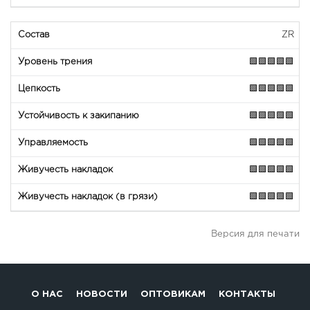
ZR
🟩🟩🟩🟩🟩
🟩🟩🟩🟩🟩
🟩🟩🟩🟩🟩
🟩🟩🟩🟩🟩
🟩🟩🟩🟩🟩
🟩🟩🟩🟩🟩
Версия для печати
О НАС
НОВОСТИ
ОПТОВИКАМ
КОНТАКТЫ