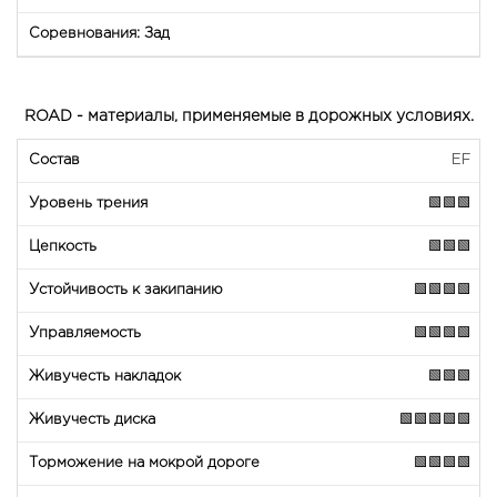
ROAD - материалы, применяемые в дорожных условиях.
EF
🟩🟩🟩
🟩🟩🟩
🟩🟩🟩🟩
🟩🟩🟩🟩
🟩🟩🟩
🟩🟩🟩🟩🟩
🟩🟩🟩🟩