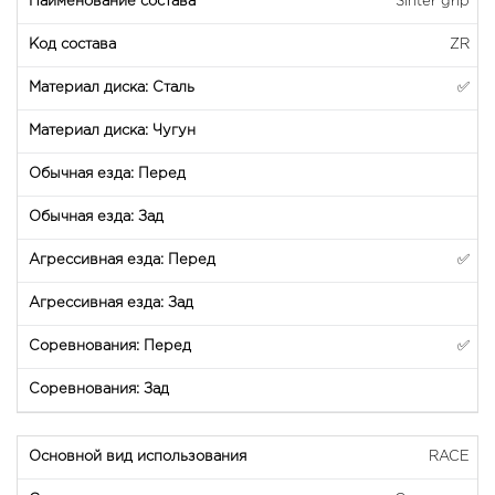
Sinter grip
ZR
✅
✅
✅
RACE