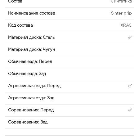
Синтетика
Sinter grip
XRAC
✅
✅
✅