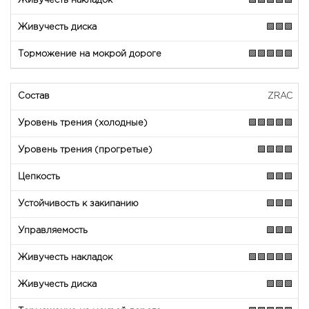
🟩🟩🟩🟩🟩
🟩🟩🟩
🟩🟩🟩🟩🟩
ZRAC
🟩🟩🟩🟩🟩
🟩🟩🟩🟩
🟩🟩🟩
🟩🟩🟩
🟩🟩🟩
🟩🟩🟩🟩🟩
🟩🟩🟩