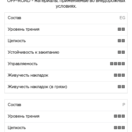
OFF-ROAD - материалы, применяемые во внедорожных
условиях.
EG
🟩🟩
🟩🟩
🟩🟩
🟩🟩🟩🟩
🟩🟩🟩
🟩🟩
P
🟩🟩🟩
🟩🟩🟩