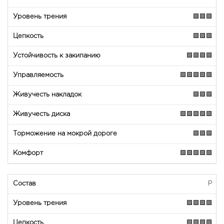
🟩🟩🟩
🟩🟩🟩
🟩🟩🟩🟩
🟩🟩🟩🟩🟩
🟩🟩🟩
🟩🟩🟩🟩🟩
🟩🟩🟩
🟩🟩🟩🟩🟩
P
🟩🟩🟩🟩
🟩🟩🟩🟩