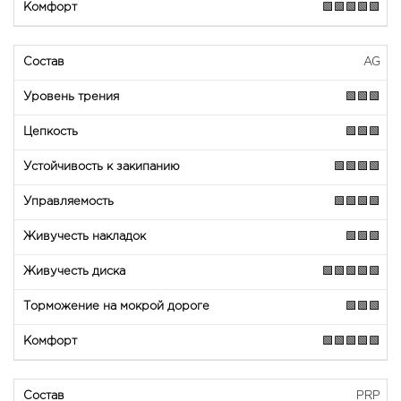
🟩🟩🟩🟩🟩
AG
🟩🟩🟩
🟩🟩🟩
🟩🟩🟩🟩
🟩🟩🟩🟩
🟩🟩🟩
🟩🟩🟩🟩🟩
🟩🟩🟩
🟩🟩🟩🟩🟩
PRP