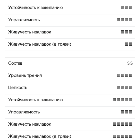
🟩🟩🟩
🟩🟩🟩🟩
🟩🟩🟩
🟩🟩
SG
🟩🟩🟩🟩
🟩🟩🟩🟩
🟩🟩🟩🟩🟩
🟩🟩🟩
🟩🟩🟩🟩🟩
🟩🟩🟩🟩🟩