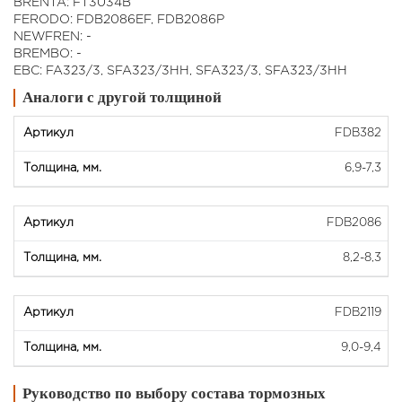
BRENTA: FT3034B
FERODO: FDB2086EF, FDB2086P
NEWFREN: -
BREMBO: -
EBC: FA323/3, SFA323/3HH, SFA323/3, SFA323/3HH
Аналоги с другой толщиной
FDВ382
6,9-7,3
FDВ2086
8,2-8,3
FDВ2119
9,0-9,4
Руководство по выбору состава тормозных