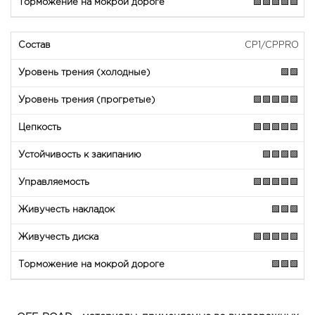
🟩🟩🟩🟩🟩
CP1/CPPRO
🟩🟩
🟩🟩🟩🟩🟩
🟩🟩🟩🟩🟩
🟩🟩🟩🟩
🟩🟩🟩🟩🟩
🟩🟩🟩
🟩🟩🟩🟩🟩
🟩🟩🟩