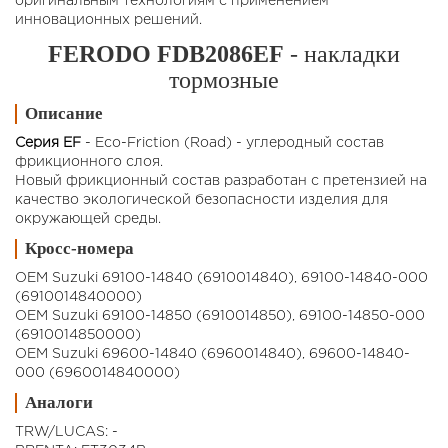
оригинальным технологиям с применением
инновационных решений.
FERODO FDB2086EF
- накладки
тормозные
Описание
Серия EF
- Eco-Friction (Road) - углеродный состав
фрикционного слоя.
Новый фрикционный состав разработан с претензией на
качество экологической безопасности изделия для
окружающей среды.
Кросс-номера
OEM Suzuki 69100-14840 (6910014840), 69100-14840-000
(6910014840000)
OEM Suzuki 69100-14850 (6910014850), 69100-14850-000
(6910014850000)
OEM Suzuki 69600-14840 (6960014840), 69600-14840-
000 (6960014840000)
Аналоги
TRW/LUCAS: -