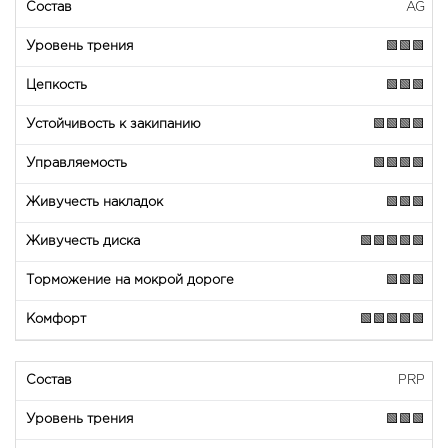
AG
🟩🟩🟩
🟩🟩🟩
🟩🟩🟩🟩
🟩🟩🟩🟩
🟩🟩🟩
🟩🟩🟩🟩🟩
🟩🟩🟩
🟩🟩🟩🟩🟩
PRP
🟩🟩🟩