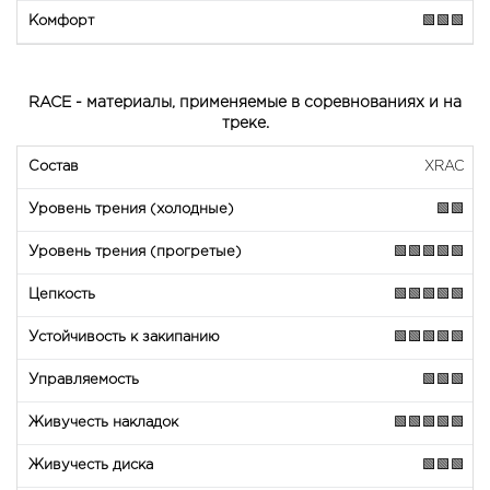
🟩🟩🟩
RACE - материалы, применяемые в соревнованиях и на
треке.
XRAC
🟩🟩
🟩🟩🟩🟩🟩
🟩🟩🟩🟩🟩
🟩🟩🟩🟩🟩
🟩🟩🟩
🟩🟩🟩🟩🟩
🟩🟩🟩