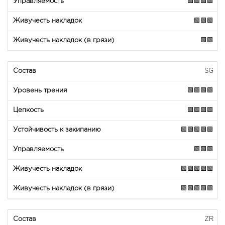
🟩🟩🟩🟩
🟩🟩🟩
🟩🟩
SG
🟩🟩🟩🟩
🟩🟩🟩🟩
🟩🟩🟩🟩🟩
🟩🟩🟩
🟩🟩🟩🟩🟩
🟩🟩🟩🟩🟩
ZR