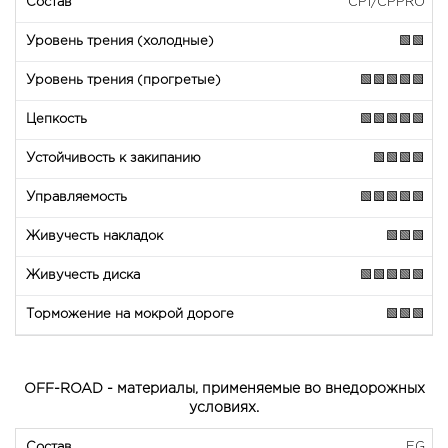
CP1/CPPRO
🟩🟩
🟩🟩🟩🟩🟩
🟩🟩🟩🟩🟩
🟩🟩🟩🟩
🟩🟩🟩🟩🟩
🟩🟩🟩
🟩🟩🟩🟩🟩
🟩🟩🟩
OFF-ROAD - материалы, применяемые во внедорожных
условиях.
EG