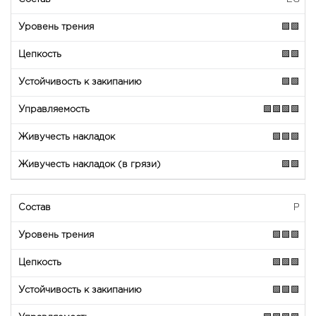
🟩🟩
🟩🟩
🟩🟩
🟩🟩🟩🟩
🟩🟩🟩
🟩🟩
P
🟩🟩🟩
🟩🟩🟩
🟩🟩🟩