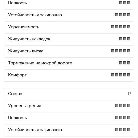
🟩🟩🟩
🟩🟩🟩🟩
🟩🟩🟩🟩🟩
🟩🟩🟩
🟩🟩🟩🟩🟩
🟩🟩🟩
🟩🟩🟩🟩🟩
P
🟩🟩🟩🟩
🟩🟩🟩🟩
🟩🟩🟩🟩