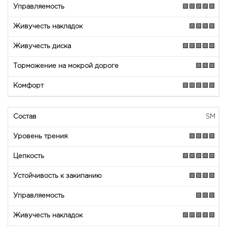
🟩🟩🟩🟩🟩
🟩🟩🟩🟩
🟩🟩🟩🟩🟩
🟩🟩🟩
🟩🟩🟩🟩🟩
SM
🟩🟩🟩🟩
🟩🟩🟩🟩🟩
🟩🟩🟩🟩
🟩🟩🟩
🟩🟩🟩🟩🟩