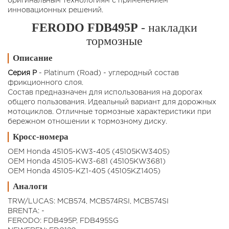
оригинальным технологиям с применением
инновационных решений.
FERODO FDB495P
- накладки
тормозные
Описание
Серия P
- Platinum (Road) - углеродный состав
фрикционного слоя.
Состав предназначен для использования на дорогах
общего пользования. Идеальный вариант для дорожных
мотоциклов. Отличные тормозные характеристики при
бережном отношении к тормозному диску.
Кросс-номера
OEM Honda 45105-KW3-405 (45105KW3405)
OEM Honda 45105-KW3-681 (45105KW3681)
OEM Honda 45105-KZ1-405 (45105KZ1405)
Аналоги
TRW/LUCAS: MCB574, MCB574RSI, MCB574SI
BRENTA: -
FERODO: FDB495P, FDB495SG