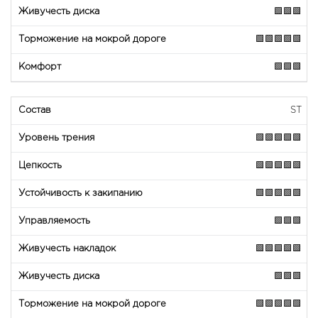
🟩🟩🟩
🟩🟩🟩🟩🟩
🟩🟩🟩
ST
🟩🟩🟩🟩🟩
🟩🟩🟩🟩🟩
🟩🟩🟩🟩🟩
🟩🟩🟩
🟩🟩🟩🟩🟩
🟩🟩🟩
🟩🟩🟩🟩🟩