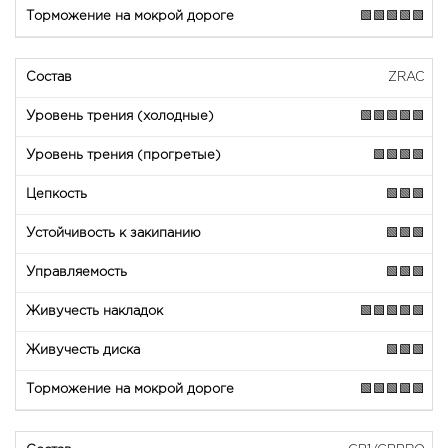
🟩🟩🟩🟩🟩
ZRAC
🟩🟩🟩🟩🟩
🟩🟩🟩🟩
🟩🟩🟩
🟩🟩🟩
🟩🟩🟩
🟩🟩🟩🟩🟩
🟩🟩🟩
🟩🟩🟩🟩🟩