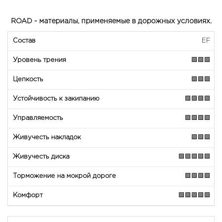
ROAD - материалы, применяемые в дорожных условиях.
EF
🟩🟩🟩
🟩🟩🟩
🟩🟩🟩🟩
🟩🟩🟩🟩
🟩🟩🟩
🟩🟩🟩🟩🟩
🟩🟩🟩🟩
🟩🟩🟩🟩🟩