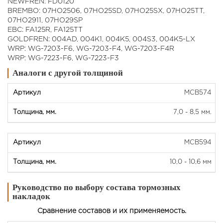
NEWFREN: FD0120
BREMBO: 07HO2506, 07HO25SD, 07HO25SX, 07HO25TT,
07HO2911, 07HO29SP
EBC: FA125R, FA125TT
GOLDFREN: 004AD, 004K1, 004K5, 004S3, 004K5-LX
WRP: WG-7203-F6, WG-7203-F4, WG-7203-F4R
WRP: WG-7223-F6, WG-7223-F3
Аналоги с другой толщиной
MCВ574
7,0 - 8,5 мм.
MCВ594
10,0 - 10,6 мм
Руководство по выбору состава тормозных
накладок
Сравнение составов и их применяемость.